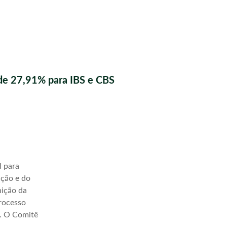
de 27,91% para IBS e CBS
l para
ação e do
nição da
processo
a. O Comitê