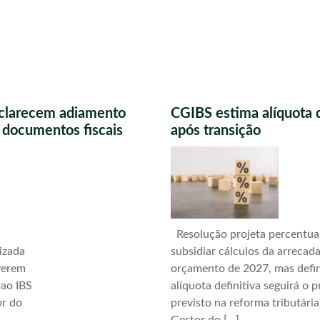
sclarecem adiamento
CGIBS estima alíquota 
s documentos fiscais
após transição
Resolução projeta percentua
izada
subsidiar cálculos da arrecad
verem
orçamento de 2027, mas defi
 ao IBS
alíquota definitiva seguirá o 
or do
previsto na reforma tributári
Gestor do […]