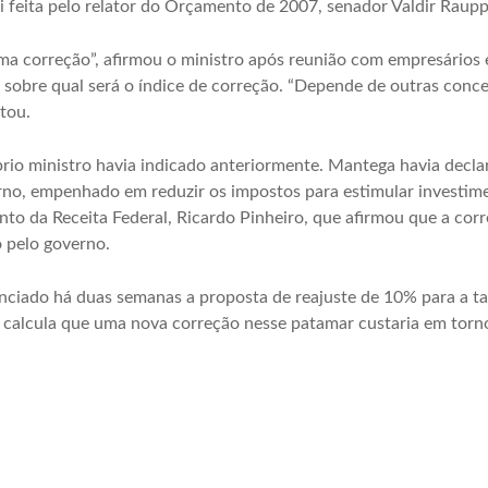
oi feita pelo relator do Orçamento de 2007, senador Valdir Rau
uma correção”, afirmou o ministro após reunião com empresários
 sobre qual será o índice de correção. “Depende de outras conce
tou.
prio ministro havia indicado anteriormente. Mantega havia decla
rno, empenhado em reduzir os impostos para estimular investim
nto da Receita Federal, Ricardo Pinheiro, que afirmou que a corr
o pelo governo.
nciado há duas semanas a proposta de reajuste de 10% para a t
l calcula que uma nova correção nesse patamar custaria em torno