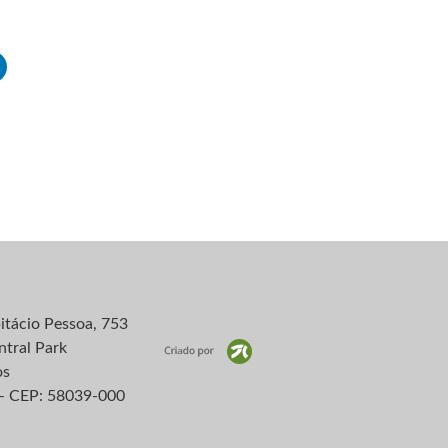
itácio Pessoa, 753
ntral Park
os
– CEP: 58039-000