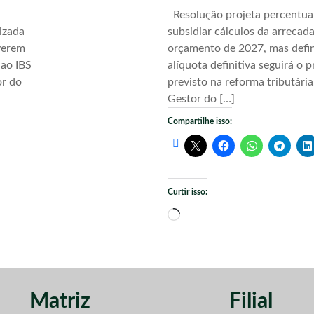
Resolução projeta percentua
izada
subsidiar cálculos da arrecad
verem
orçamento de 2027, mas defi
 ao IBS
alíquota definitiva seguirá o 
or do
previsto na reforma tributári
Gestor do […]
Compartilhe isso:
Curtir isso:
Carregando...
Matriz
Filial