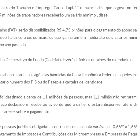
inistro do Trabalho e Emprego, Carlos Lupi. "É o maior índice que o governo fede
5 milhões de trabalhadores receberão um salário mínimo", disse.
o (FAT), serão disponibilizados R$ 4,75 bilhões para o pagamento do abono sala
asep há cinco anos ou mais, os que ganharam em média até dois salários mí
no ano passado.
lho Deliberativo do Fundo (Codefat) deverá definir os detalhes do calendário d
o abono salarial nas agências bancárias da Caixa Econômica Federal e aqueles ins
tar o número dos PIS ou do Pasep e a carteira de identidade.
foi destinado a cerca de 11 milhões de pessoas, mas 1,1 milhão não retirara
eço declarado e receberão aviso de que o dinheiro estará disponível até o d
clarecer sobre o pagamento.
pessoas jurídicas obrigadas a contribuir com alíquota variável de 0,65% a 1,65%
Pagamento de Impostos e Contribuições das Microempresas e Empresas de Peque