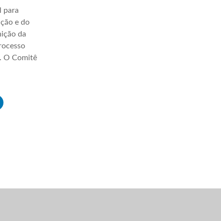
l para
ação e do
nição da
processo
a. O Comitê