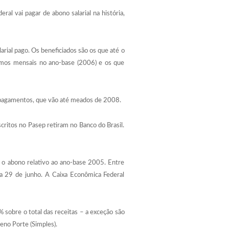
ral vai pagar de abono salarial na história,
rial pago. Os beneficiados são os que até o
nimos mensais no ano-base (2006) e os que
e pagamentos, que vão até meados de 2008.
critos no Pasep retiram no Banco do Brasil.
m o abono relativo ao ano-base 2005. Entre
ia 29 de junho. A Caixa Econômica Federal
 sobre o total das receitas – a exceção são
no Porte (Simples).