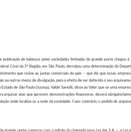
 publicação de balanços pelas sociedades limitadas de grande porte chegou à J
 Federal Cível da 3ª Região, em São Paulo, derrubou uma determinação do Depa
vimento que reúne as juntas comerciais do país – que diz que essas empresa
iais ou outros meios de divulgação, para o efeito de ser deferido o seu arquivam
o Estado de São Paulo (Jucesp), Valdir Saviolli, disse ao Valor que se uma empre
ara arquivar atas que aprovem demonstrações financeiras, deverá obrigatoriame
culação onde localiza-se a sede da sociedade. Caso contrário, o pedido de arqui
 de grande porte começou com a edição da chamada nova Lei das S.A. – a Lei 