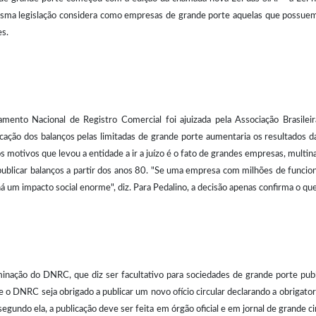
sma legislação considera como empresas de grande porte aquelas que possuem 
s.
tamento Nacional de Registro Comercial foi ajuizada pela Associação Brasileir
ação dos balanços pelas limitadas de grande porte aumentaria os resultados da
s motivos que levou a entidade a ir a juízo é o fato de grandes empresas, multin
ublicar balanços a partir dos anos 80. "Se uma empresa com milhões de funcionár
 um impacto social enorme", diz. Para Pedalino, a decisão apenas confirma o que 
inação do DNRC, que diz ser facultativo para sociedades de grande porte publ
ue o DNRC seja obrigado a publicar um novo ofício circular declarando a obrigato
egundo ela, a publicação deve ser feita em órgão oficial e em jornal de grande c