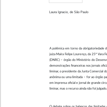
Laura Ignacio, de São Paulo
A polêmica em torno da obrigatoriedade de
juíza Maíra Felipe Lourenço, da 25ª Vara
(DNRC) – órgão do Ministério do Desenvol
demonstrações financeiras nos jornais ofic
liminar, o presidente da Junta Comercial d
anônima ou uma limitada – for ao órgão p
em imprensa oficial e jornal de grande cir
liminar, mas o recurso ainda não foi julgado.
O debate sobre os balanços das limitadas