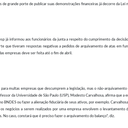
es de grande porte de publicar suas demonstrações financeiras já decorre da Lei
cesp já informou aos funcionários da junta a respeito do cumprimento da decisão ju
rte que tiveram respostas negativas a pedidos de arquivamento de atas em funç
s empresas deve ser feita até o fim de abril.
 para multas empresas que descumprem a legislação, mas o não-arquivamento de
rofessor da Universidade de São Paulo (USP), Modesto Carvalhosa, afirma que a
no BNDES ou fazer a alienação fiduciária de seus ativos, por exemplo. Carvalhosa 
l os negócios a serem realizados por uma empresa envolvem o levantamento de 
. No caso, constará que é preciso fazer o arquivamento do balanço", diz.