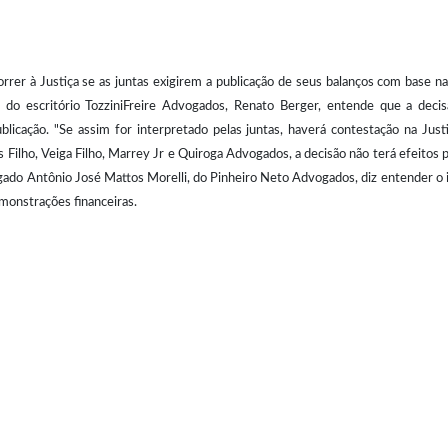
orrer à Justiça se as juntas exigirem a publicação de seus balanços com base n
co do escritório TozziniFreire Advogados, Renato Berger, entende que a deci
licação. "Se assim for interpretado pelas juntas, haverá contestação na Just
 Filho, Veiga Filho, Marrey Jr e Quiroga Advogados, a decisão não terá efeitos 
dvogado Antônio José Mattos Morelli, do Pinheiro Neto Advogados, diz entender o 
monstrações financeiras.