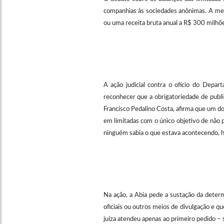
companhias às sociedades anônimas. A me
ou uma receita bruta anual a R$ 300 milhõe
A ação judicial contra o ofício do Depar
reconhecer que a obrigatoriedade de public
Francisco Pedalino Costa, afirma que um do
em limitadas com o único objetivo de não p
ninguém sabia o que estava acontecendo, há
Na ação, a Abia pede a sustação da determ
oficiais ou outros meios de divulgação e q
juíza atendeu apenas ao primeiro pedido – s