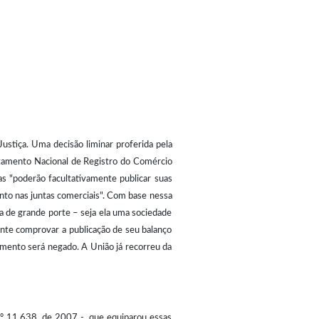
ustiça. Uma decisão liminar proferida pela
rtamento Nacional de Registro do Comércio
s "poderão facultativamente publicar suas
ento nas juntas comerciais". Com base nessa
sa de grande porte – seja ela uma sociedade
nte comprovar a publicação de seu balanço
vamento será negado. A União já recorreu da
nº 11.638, de 2007 -, que equiparou essas