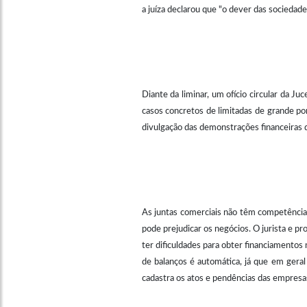
a juíza declarou que "o dever das sociedad
Diante da liminar, um ofício circular da Ju
casos concretos de limitadas de grande po
divulgação das demonstrações financeiras da
As juntas comerciais não têm competência
pode prejudicar os negócios. O jurista e p
ter dificuldades para obter financiamentos 
de balanços é automática, já que em gera
cadastra os atos e pendências das empresas