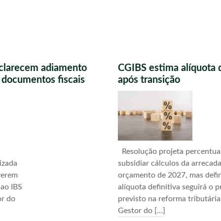
sclarecem adiamento
CGIBS estima alíquota 
s documentos fiscais
após transição
Resolução projeta percentua
izada
subsidiar cálculos da arrecad
verem
orçamento de 2027, mas defi
 ao IBS
alíquota definitiva seguirá o 
or do
previsto na reforma tributári
Gestor do […]