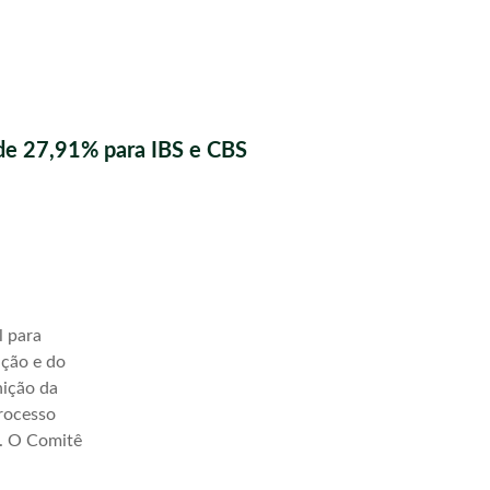
de 27,91% para IBS e CBS
l para
ação e do
nição da
processo
a. O Comitê