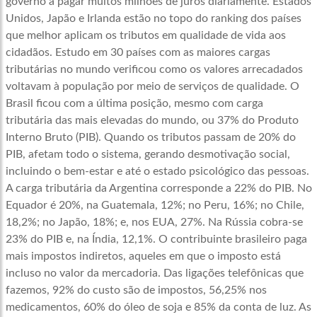
governo a pagar muitos milhões de juros diariamente. Estados
Unidos, Japão e Irlanda estão no topo do ranking dos países
que melhor aplicam os tributos em qualidade de vida aos
cidadãos. Estudo em 30 países com as maiores cargas
tributárias no mundo verificou como os valores arrecadados
voltavam à população por meio de serviços de qualidade. O
Brasil ficou com a última posição, mesmo com carga
tributária das mais elevadas do mundo, ou 37% do Produto
Interno Bruto (PIB). Quando os tributos passam de 20% do
PIB, afetam todo o sistema, gerando desmotivação social,
incluindo o bem-estar e até o estado psicológico das pessoas.
A carga tributária da Argentina corresponde a 22% do PIB. No
Equador é 20%, na Guatemala, 12%; no Peru, 16%; no Chile,
18,2%; no Japão, 18%; e, nos EUA, 27%. Na Rússia cobra-se
23% do PIB e, na Índia, 12,1%. O contribuinte brasileiro paga
mais impostos indiretos, aqueles em que o imposto está
incluso no valor da mercadoria. Das ligações telefônicas que
fazemos, 92% do custo são de impostos, 56,25% nos
medicamentos, 60% do óleo de soja e 85% da conta de luz. As