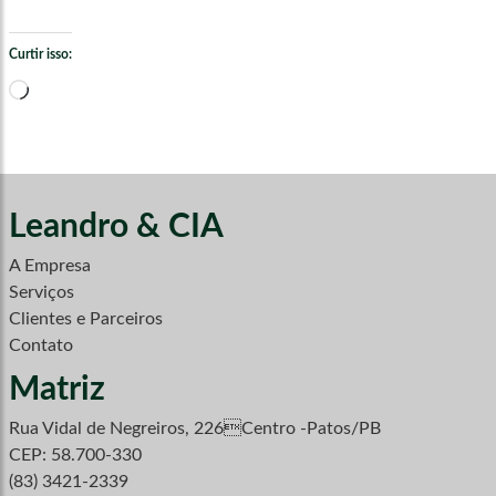
Curtir isso:
Carregando...
Leandro & CIA
A Empresa
Serviços
Clientes e Parceiros
Contato
Matriz
Rua Vidal de Negreiros, 226Centro -Patos/PB
CEP: 58.700-330
(83) 3421-2339