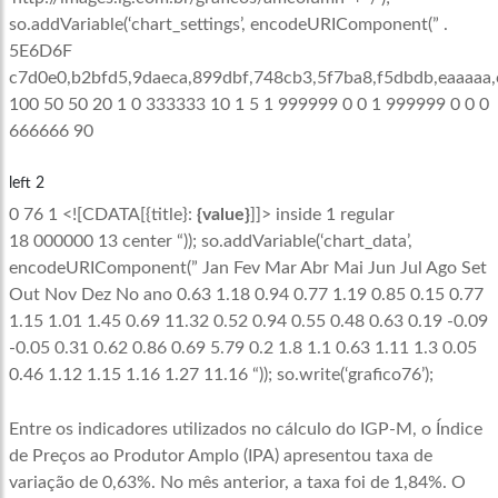
so.addVariable(‘chart_settings’, encodeURIComponent(” .
5E6D6F
c7d0e0,b2bfd5,9daeca,899dbf,748cb3,5f7ba8,f5dbdb,eaaaaa
100 50 50 20 1 0 333333 10 1 5 1 999999 0 0 1 999999 0 0 0
666666 90
left 2
0 76 1 <![CDATA[{title}:
{value}
]]> inside 1 regular
18 000000 13 center
“)); so.addVariable(‘chart_data’,
encodeURIComponent(” Jan Fev Mar Abr Mai Jun Jul Ago Set
Out Nov Dez No ano 0.63 1.18 0.94 0.77 1.19 0.85 0.15 0.77
1.15 1.01 1.45 0.69 11.32 0.52 0.94 0.55 0.48 0.63 0.19 -0.09
-0.05 0.31 0.62 0.86 0.69 5.79 0.2 1.8 1.1 0.63 1.11 1.3 0.05
0.46 1.12 1.15 1.16 1.27 11.16 “)); so.write(‘grafico76’);
Entre os indicadores utilizados no cálculo do IGP-M, o Índice
de Preços ao Produtor Amplo (IPA) apresentou taxa de
variação de 0,63%. No mês anterior, a taxa foi de 1,84%. O