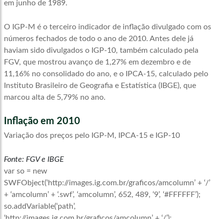
em junho de 1989.
O IGP-M é o terceiro indicador de inflação divulgado com os
números fechados de todo o ano de 2010. Antes dele já
haviam sido divulgados o IGP-10, também calculado pela
FGV, que mostrou avanço de 1,27% em dezembro e de
11,16% no consolidado do ano, e o IPCA-15, calculado pelo
Instituto Brasileiro de Geografia e Estatística (IBGE), que
marcou alta de 5,79% no ano.
Inflação em 2010
Variação dos preços pelo IGP-M, IPCA-15 e IGP-10
Fonte: FGV e IBGE
var so = new
SWFObject(‘http://images.ig.com.br/graficos/amcolumn’ + ‘/’
+ ‘amcolumn’ + ‘.swf’, ‘amcolumn’, 652, 489, ‘9’, ‘#FFFFFF’);
so.addVariable(‘path’,
‘http://images.ig.com.br/graficos/amcolumn’ + ‘/’);