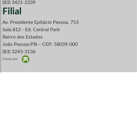
(83) 3421-2339
Filial
Av. Presidente Epitácio Pessoa, 753
Sala 812 - Ed. Central Park
Bairro dos Estados
João Pessoa/PB – CEP: 58039-000
(83) 3243-3136