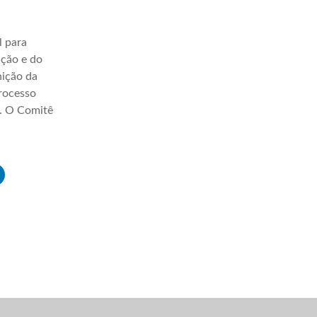
l para
ação e do
nição da
processo
a. O Comitê