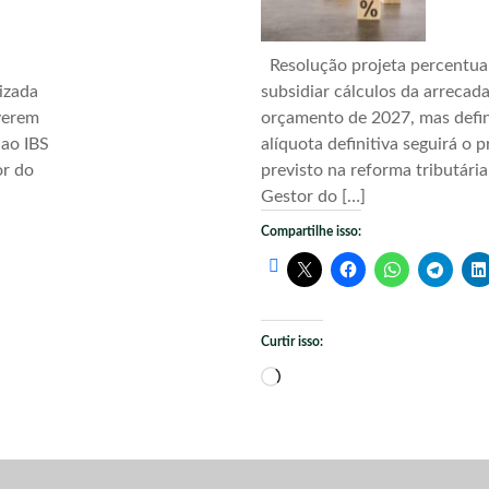
Resolução projeta percentua
izada
subsidiar cálculos da arrecad
verem
orçamento de 2027, mas defi
 ao IBS
alíquota definitiva seguirá o 
or do
previsto na reforma tributári
Gestor do […]
Compartilhe isso:
Curtir isso:
Carregando...