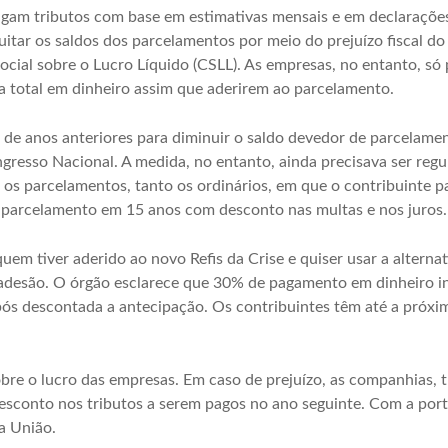
am tributos com base em estimativas mensais e em declarações 
tar os saldos dos parcelamentos por meio do prejuízo fiscal do 
ocial sobre o Lucro Líquido (CSLL). As empresas, no entanto, s
 total em dinheiro assim que aderirem ao parcelamento.
s de anos anteriores para diminuir o saldo devedor de parcelame
gresso Nacional. A medida, no entanto, ainda precisava ser regu
os parcelamentos, tanto os ordinários, em que o contribuinte pa
o parcelamento em 15 anos com desconto nas multas e nos juros.
em tiver aderido ao novo Refis da Crise e quiser usar a alternat
desão. O órgão esclarece que 30% de pagamento em dinheiro in
s descontada a antecipação. Os contribuintes têm até a próxim
bre o lucro das empresas. Em caso de prejuízo, as companhias, 
sconto nos tributos a serem pagos no ano seguinte. Com a portar
a União.