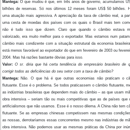
Mantega:
O que mudou é que, em três anos de governo, acumulamos U
bilhões de reservas. Só nos últimos 12 meses foram US$ 50 bilhões. 
uma atuação mais agressiva. A apreciação da taxa de câmbio real, a part
uma cesta de moedas dos países com os quais o Brasil mais tem comé
não é tudo isso que dizem. Claro que quando o câmbio estava 
valorizado, era muito melhor para o exportador. Mas estamos num patam
câmbio mais condizente com a situação estrutural da economia brasileira
está menos favorável ao exportador do que em fevereiro de 2003 ou feverei
2004. Mas há razões bastante óbvias para isso.
Valor:
O sr. diria que há certa tendência do empresário brasileiro de q
corrigir todos as deficiências do seu setor com a taxa de câmbio?
Mantega:
Não. O que há é que outras economias não praticam o c
flutuante. Esse é o problema. Se todos praticassem o câmbio flutuante, 
as indústrias brasileiras que dependem mais do câmbio – as que usam mã
obra intensiva – seriam tão ou mais competitivas que as de países que
artificialismos que não usamos. Esse é o nosso dilema. A China não tem c
flutuante. Se as empresas chinesas competissem nas mesmas condiçõe
as nossas, derrotaríamos essas concorrentes mesmo nas indústrias de mã
obra intensiva. Não podemos usar as mesmas práticas da China por inú