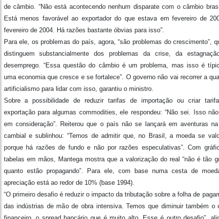
de câmbio. “Não está acontecendo nenhum disparate com o câmbio brasil
Está menos favorável ao exportador do que estava em fevereiro de 20
fevereiro de 2004. Há razões bastante óbvias para isso”.
Para ele, os problemas do país, agora, “são problemas do crescimento”, q
distinguem substancialmente dos problemas da crise, da estagnaçã
desemprego. “Essa questão do câmbio é um problema, mas isso é típi
uma economia que cresce e se fortalece”. O governo não vai recorrer a qua
artificialismo para lidar com isso, garantiu o ministro.
Sobre a possibilidade de reduzir tarifas de importação ou criar tarif
exportação para algumas commodities, ele respondeu: “Não sei. Isso não
em consideração”. Reiterou que o país não se lançará em aventuras na
cambial e sublinhou: “Temos de admitir que, no Brasil, a moeda se valo
porque há razões de fundo e não por razões especulativas”. Com gráfi
tabelas em mãos, Mantega mostra que a valorização do real “não é tão g
quanto estão propagando”. Para ele, com base numa cesta de moed
apreciação está ao redor de 10% (base 1994).
“O primeiro desafio é reduzir o impacto da tributação sobre a folha de pag
das indústrias de mão de obra intensiva. Temos que diminuir também o 
financeiro, o spread bancário que é muito alto. Esse é outro desafio”, ali