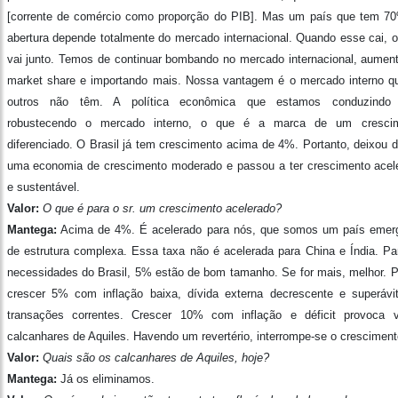
[corrente de comércio como proporção do PIB]. Mas um país que tem 7
abertura depende totalmente do mercado internacional. Quando esse cai, o
vai junto. Temos de continuar bombando no mercado internacional, aumen
market share e importando mais. Nossa vantagem é o mercado interno q
outros não têm. A política econômica que estamos conduzindo
robustecendo o mercado interno, o que é a marca de um cresci
diferenciado. O Brasil já tem crescimento acima de 4%. Portanto, deixou d
uma economia de crescimento moderado e passou a ter crescimento acel
e sustentável.
Valor:
O que é para o sr. um crescimento acelerado?
Mantega:
Acima de 4%. É acelerado para nós, que somos um país emer
de estrutura complexa. Essa taxa não é acelerada para China e Índia. Pa
necessidades do Brasil, 5% estão de bom tamanho. Se for mais, melhor. Pr
crescer 5% com inflação baixa, dívida externa decrescente e superávi
transações correntes. Crescer 10% com inflação e déficit provoca v
calcanhares de Aquiles. Havendo um revertério, interrompe-se o cresciment
Valor:
Quais são os calcanhares de Aquiles, hoje?
Mantega:
Já os eliminamos.