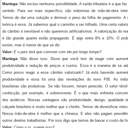
Mantega:
Não excluo nenhuma possibilidade. A saída tributária é a que faz
sentido. Para ser mais específico, são indústrias de mão-de-obra inten
Temos de dar uma solução e diminuir o peso da folha de pagamento. A 
teórica é essa. Já sabemos qual o caminho a ser trilhado. Uma certa valori
do câmbio é inevitável e não queremos artificialismos. A valorização do re
é tão grande quanto estão propagando. É algo entre 8% e 10%. O pro
existe, mas é menor do que se diz.
Valor:
E o país terá que conviver com ele por longo tempo?
Mantega:
Não disse isso. Disse que você tem de reagir com aumen
produtividade e redução de preços e custos. Essa é a maneira de se ada
Como posso reagir a esse câmbio valorizado? Já está havendo aumen
produtividade e essa foi uma das revelações do novo PIB. As indús
brasileiras são produtivas. Se não fossem, teriam perecido. O setor têxtil
confecção, por exemplo, é sobrevivente. É o que mais enfrenta concorr
dos asiáticos. Nossas vantagens são produtividade, design, qualidade e
calçado brasileiro é muito melhor que o chinês. Temos de diversificar merc
Nossa mão-de-obra é melhor que a chinesa. E eles não pagam previdên
outros direitos trabalhistas. Por isso digo que temos de baixar o custo da fo
Valor:
Como o sr. sugere isso?