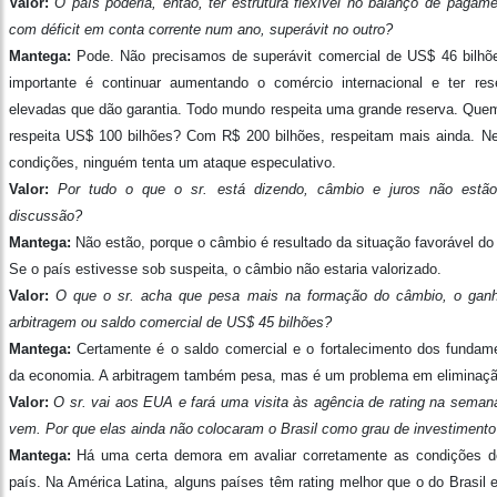
Valor:
O país poderia, então, ter estrutura flexível no balanço de pagame
com déficit em conta corrente num ano, superávit no outro?
Mantega:
Pode. Não precisamos de superávit comercial de US$ 46 bilhõ
importante é continuar aumentando o comércio internacional e ter res
elevadas que dão garantia. Todo mundo respeita uma grande reserva. Que
respeita US$ 100 bilhões? Com R$ 200 bilhões, respeitam mais ainda. N
condições, ninguém tenta um ataque especulativo.
Valor:
Por tudo o que o sr. está dizendo, câmbio e juros não estã
discussão?
Mantega:
Não estão, porque o câmbio é resultado da situação favorável do 
Se o país estivesse sob suspeita, o câmbio não estaria valorizado.
Valor:
O que o sr. acha que pesa mais na formação do câmbio, o gan
arbitragem ou saldo comercial de US$ 45 bilhões?
Mantega:
Certamente é o saldo comercial e o fortalecimento dos fundam
da economia. A arbitragem também pesa, mas é um problema em eliminaçã
Valor:
O sr. vai aos EUA e fará uma visita às agência de rating na seman
vem. Por que elas ainda não colocaram o Brasil como grau de investimento
Mantega:
Há uma certa demora em avaliar corretamente as condições 
país. Na América Latina, alguns países têm rating melhor que o do Brasil e