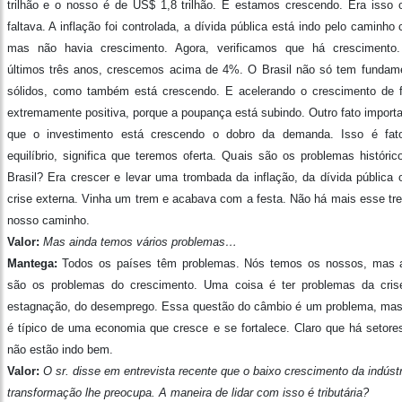
trilhão e o nosso é de US$ 1,8 trilhão. E estamos crescendo. Era isso 
faltava. A inflação foi controlada, a dívida pública está indo pelo caminho 
mas não havia crescimento. Agora, verificamos que há crescimento
últimos três anos, crescemos acima de 4%. O Brasil não só tem fundam
sólidos, como também está crescendo. E acelerando o crescimento de 
extremamente positiva, porque a poupança está subindo. Outro fato importa
que o investimento está crescendo o dobro da demanda. Isso é fat
equilíbrio, significa que teremos oferta. Quais são os problemas históric
Brasil? Era crescer e levar uma trombada da inflação, da dívida pública 
crise externa. Vinha um trem e acabava com a festa. Não há mais esse tr
nosso caminho.
Valor:
Mas ainda temos vários problemas…
Mantega:
Todos os países têm problemas. Nós temos os nossos, mas 
são os problemas do crescimento. Uma coisa é ter problemas da cris
estagnação, do desemprego. Essa questão do câmbio é um problema, mas
é típico de uma economia que cresce e se fortalece. Claro que há setore
não estão indo bem.
Valor:
O sr. disse em entrevista recente que o baixo crescimento da indúst
transformação lhe preocupa. A maneira de lidar com isso é tributária?