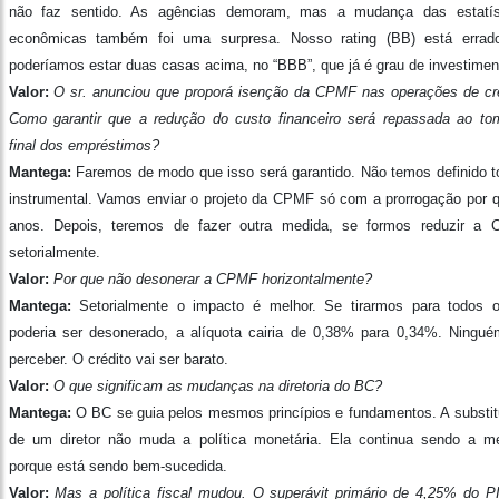
não faz sentido. As agências demoram, mas a mudança das estatís
econômicas também foi uma surpresa. Nosso rating (BB) está errad
poderíamos estar duas casas acima, no “BBB”, que já é grau de investimen
Valor:
O sr. anunciou que proporá isenção da CPMF nas operações de cré
Como garantir que a redução do custo financeiro será repassada ao to
final dos empréstimos?
Mantega:
Faremos de modo que isso será garantido. Não temos definido t
instrumental. Vamos enviar o projeto da CPMF só com a prorrogação por q
anos. Depois, teremos de fazer outra medida, se formos reduzir a
setorialmente.
Valor:
Por que não desonerar a CPMF horizontalmente?
Mantega:
Setorialmente o impacto é melhor. Se tirarmos para todos 
poderia ser desonerado, a alíquota cairia de 0,38% para 0,34%. Ninguém
perceber. O crédito vai ser barato.
Valor:
O que significam as mudanças na diretoria do BC?
Mantega:
O BC se guia pelos mesmos princípios e fundamentos. A substit
de um diretor não muda a política monetária. Ela continua sendo a 
porque está sendo bem-sucedida.
Valor:
Mas a política fiscal mudou. O superávit primário de 4,25% do PI