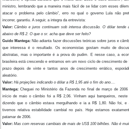
ministro, lembrando que a maneira mais fácil de se lidar com esses dilem
atacar o problema pelo câmbio”, erro no qual o governo Lula não pre
incorrer, garantiu. A seguir, a integra da entrevista:
Valor:
Câmbio e juros continuam sob intensa discussão. O dólar tende a
abaixo de R$ 2. O que o sr. acha que deve ser feito?
Guido Mantega:
Não adianta fazer discussões teóricas sobre juros e câmb
que interessa é o resultado. Os economistas gostam muito de discu
abstratas, mas o importante é a prova do pudim. E nesse caso, a eco
brasileira está crescendo e entramos em um novo ciclo de crescimento de 
prazo depois de vinte e tantos anos de crescimento errático, esporád
aleatório.
Valor:
Há projeções indicando o dólar a R$ 1,95 até o fim do ano….
Mantega:
Cheguei no Ministério da Fazenda no final de março de 2006
início de maio o câmbio foi a R$ 2,06. Vinham aqui banqueiros, neste 
dizendo que o câmbio estava mergulhando e ia a R$ 1,80. Não foi, e 
tivemos relativa estabilidade cambial no país. Hoje estamos exatamen
patamar de 2006.
Valor:
Mas com reservas cambiais de mais de US$ 100 bilhões. Não é mui