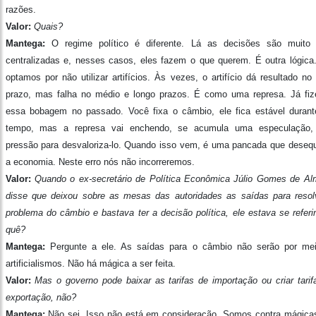
razões.
Valor:
Quais?
Mantega:
O regime político é diferente. Lá as decisões são muito
centralizadas e, nesses casos, eles fazem o que querem. É outra lógica
optamos por não utilizar artifícios. Às vezes, o artifício dá resultado no
prazo, mas falha no médio e longo prazos. É como uma represa. Já fi
essa bobagem no passado. Você fixa o câmbio, ele fica estável duran
tempo, mas a represa vai enchendo, se acumula uma especulação
pressão para desvaloriza-lo. Quando isso vem, é uma pancada que desequi
a economia. Neste erro nós não incorreremos.
Valor:
Quando o ex-secretário de Política Econômica Júlio Gomes de Al
disse que deixou sobre as mesas das autoridades as saídas para resol
problema do câmbio e bastava ter a decisão política, ele estava se referi
quê?
Mantega:
Pergunte a ele. As saídas para o câmbio não serão por me
artificialismos. Não há mágica a ser feita.
Valor:
Mas o governo pode baixar as tarifas de importação ou criar tarif
exportação, não?
Mantega:
Não sei. Isso não está em consideração. Somos contra mágica