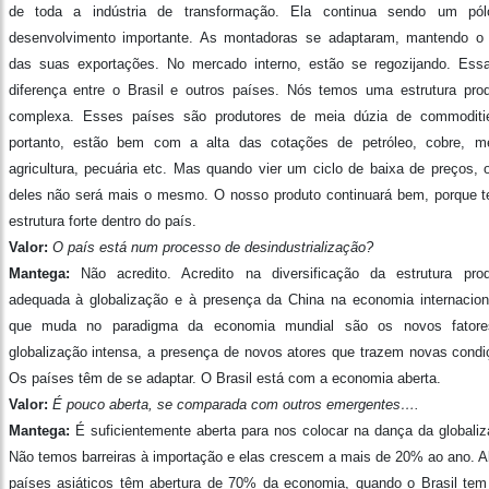
de toda a indústria de transformação. Ela continua sendo um pó
desenvolvimento importante. As montadoras se adaptaram, mantendo o 
das suas exportações. No mercado interno, estão se regozijando. Ess
diferença entre o Brasil e outros países. Nós temos uma estrutura prod
complexa. Esses países são produtores de meia dúzia de commoditi
portanto, estão bem com a alta das cotações de petróleo, cobre, me
agricultura, pecuária etc. Mas quando vier um ciclo de baixa de preços, 
deles não será mais o mesmo. O nosso produto continuará bem, porque 
estrutura forte dentro do país.
Valor:
O país está num processo de desindustrialização?
Mantega:
Não acredito. Acredito na diversificação da estrutura prod
adequada à globalização e à presença da China na economia internacion
que muda no paradigma da economia mundial são os novos fator
globalização intensa, a presença de novos atores que trazem novas condi
Os países têm de se adaptar. O Brasil está com a economia aberta.
Valor:
É pouco aberta, se comparada com outros emergentes….
Mantega:
É suficientemente aberta para nos colocar na dança da globaliz
Não temos barreiras à importação e elas crescem a mais de 20% ao ano. A
países asiáticos têm abertura de 70% da economia, quando o Brasil te