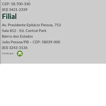
CEP: 58.700-330
(83) 3421-2339
Filial
Av. Presidente Epitácio Pessoa, 753
Sala 812 - Ed. Central Park
Bairro dos Estados
João Pessoa/PB – CEP: 58039-000
(83) 3243-3136