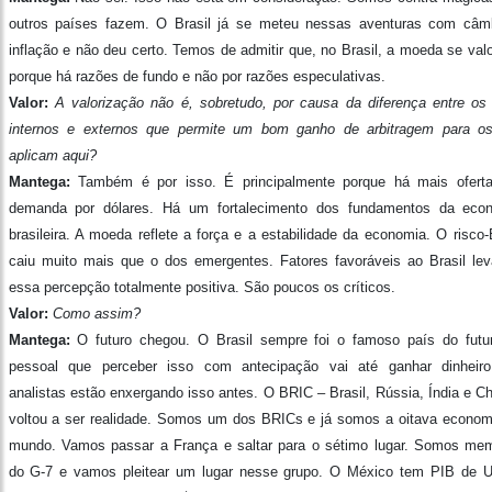
outros países fazem. O Brasil já se meteu nessas aventuras com câm
inflação e não deu certo. Temos de admitir que, no Brasil, a moeda se valo
porque há razões de fundo e não por razões especulativas.
Valor:
A valorização não é, sobretudo, por causa da diferença entre os 
internos e externos que permite um bom ganho de arbitragem para o
aplicam aqui?
Mantega:
Também é por isso. É principalmente porque há mais ofert
demanda por dólares. Há um fortalecimento dos fundamentos da eco
brasileira. A moeda reflete a força e a estabilidade da economia. O risco-
caiu muito mais que o dos emergentes. Fatores favoráveis ao Brasil le
essa percepção totalmente positiva. São poucos os críticos.
Valor:
Como assim?
Mantega:
O futuro chegou. O Brasil sempre foi o famoso país do futu
pessoal que perceber isso com antecipação vai até ganhar dinheir
analistas estão enxergando isso antes. O BRIC – Brasil, Rússia, Índia e Ch
voltou a ser realidade. Somos um dos BRICs e já somos a oitava econom
mundo. Vamos passar a França e saltar para o sétimo lugar. Somos me
do G-7 e vamos pleitear um lugar nesse grupo. O México tem PIB de 