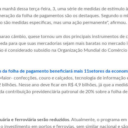
manhã dessa terça-feira, 3, uma série de medidas de estímulo à
neração da folha de pagamentos são os destaques. Segundo o mi
 são medidas específicas, mas uma ação permanente", afirmou.
rao câmbio, quese tornou um dos principais instrumentos de co
eda para que suas mercadorias sejam mais baratas no mercado in
não é considerado subsídio na Organização Mundial do Comérci
 da folha de pagamento beneficiará mais 11setores da economi
ior- confecções, couro e calçados, tecnologia de informação e c
bilhões. Nesse ano deve ficar em R$ 4,9 bilhões, já que a medida
da contribuição previdenciária patronal de 20% sobre a folha d
uária e ferroviária serão reduzidos
. Atualmente, o programa em 
 o investimento em portos e ferrovias, sem similar nacional e s