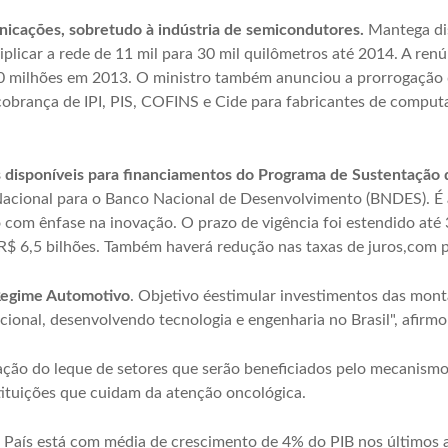
nicações, sobretudo à indústria de semicondutores.
Mantega dis
iplicar a rede de 11 mil para 30 mil quilômetros até 2014. A renú
970 milhões em 2013. O ministro também anunciou a prorrogaç
cobrança de IPI, PIS, COFINS e Cide para fabricantes de computa
disponíveis para financiamentos do Programa de Sustentação d
Nacional para o Banco Nacional de Desenvolvimento (BNDES). É 
 com ênfase na inovação. O prazo de vigência foi estendido até
 R$ 6,5 bilhões. Também haverá redução nas taxas de juros,com 
Regime Automotivo
. Objetivo éestimular investimentos das mont
cional, desenvolvendo tecnologia e engenharia no Brasil", afirm
ação do leque de setores que serão beneficiados pelo mecanism
tituições que cuidam da atenção oncológica.
 País está com média de crescimento de 4% do PIB nos últimos 