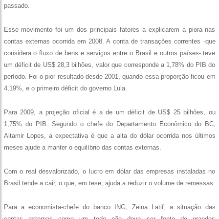
passado.
Esse movimento foi um dos principais fatores a explicarem a piora nas
contas externas ocorrida em 2008. A conta de transações correntes -que
considera o fluxo de bens e serviços entre o Brasil e outros países- teve
um déficit de US$ 28,3 bilhões, valor que corresponde a 1,78% do PIB do
período. Foi o pior resultado desde 2001, quando essa proporção ficou em
4,19%, e o primeiro déficit do governo Lula.
Para 2009, a projeção oficial é a de um déficit de US$ 25 bilhões, ou
1,75% do PIB. Segundo o chefe do Departamento Econômico do BC,
Altamir Lopes, a expectativa é que a alta do dólar ocorrida nos últimos
meses ajude a manter o equilíbrio das contas externas.
Com o real desvalorizado, o lucro em dólar das empresas instaladas no
Brasil tende a cair, o que, em tese, ajuda a reduzir o volume de remessas.
Para a economista-chefe do banco ING, Zeina Latif, a situação das
contas externas como um todo não deve ser fonte de grandes