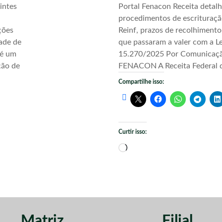
intes
Portal Fenacon Receita detal
procedimentos de escrituraç
ções
Reinf, prazos de recolhimento
ade de
que passaram a valer com a Le
 é um
15.270/2025 Por Comunicaç
ção de
FENACON A Receita Federal d
Compartilhe isso:
Curtir isso:
Carregando...
Matriz
Filial