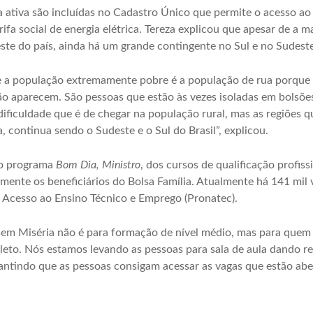
a ativa são incluídas no Cadastro Único que permite o acesso ao 
ifa social de energia elétrica. Tereza explicou que apesar de a m
ste do país, ainda há um grande contingente no Sul e no Sudeste
e a população extremamente pobre é a população de rua porque el
o aparecem. São pessoas que estão às vezes isoladas em bolsõe
ificuldade que é de chegar na população rural, mas as regiões 
a, continua sendo o Sudeste e o Sul do Brasil”, explicou.
 o programa
Bom Dia, Ministro
, dos cursos de qualificação profis
mente os beneficiários do Bolsa Família. Atualmente há 141 mil
 Acesso ao Ensino Técnico e Emprego (Pronatec).
l sem Miséria não é para formação de nível médio, mas para quem
eto. Nós estamos levando as pessoas para sala de aula dando r
ntindo que as pessoas consigam acessar as vagas que estão aber