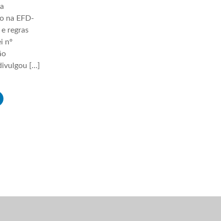
ha
ão na EFD-
 e regras
i nº
ão
ivulgou […]