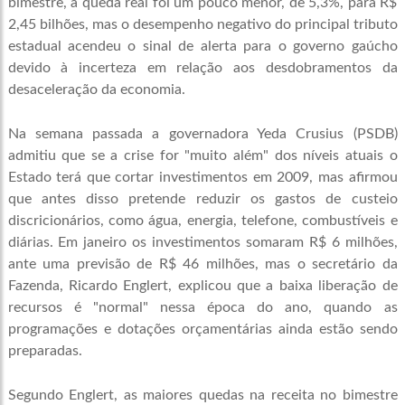
bimestre, a queda real foi um pouco menor, de 5,3%, para R$
2,45 bilhões, mas o desempenho negativo do principal tributo
estadual acendeu o sinal de alerta para o governo gaúcho
devido à incerteza em relação aos desdobramentos da
desaceleração da economia.
Na semana passada a governadora Yeda Crusius (PSDB)
admitiu que se a crise for "muito além" dos níveis atuais o
Estado terá que cortar investimentos em 2009, mas afirmou
que antes disso pretende reduzir os gastos de custeio
discricionários, como água, energia, telefone, combustíveis e
diárias. Em janeiro os investimentos somaram R$ 6 milhões,
ante uma previsão de R$ 46 milhões, mas o secretário da
Fazenda, Ricardo Englert, explicou que a baixa liberação de
recursos é "normal" nessa época do ano, quando as
programações e dotações orçamentárias ainda estão sendo
preparadas.
Segundo Englert, as maiores quedas na receita no bimestre