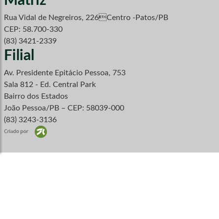
Matriz
Rua Vidal de Negreiros, 226Centro -Patos/PB
CEP: 58.700-330
(83) 3421-2339
Filial
Av. Presidente Epitácio Pessoa, 753
Sala 812 - Ed. Central Park
Bairro dos Estados
João Pessoa/PB – CEP: 58039-000
(83) 3243-3136