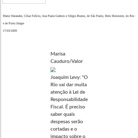
Marta Watanabe, César Felício, Ana Paula Grabois e Sérgio Bueno, de São Paulo, Belo Horizonte, do Rio
e de Porto Alegre
17/03/2009
Marisa
Cauduro/Valor
Joaquim Levy: "O
Rio vai dar muita
atenção à Lei de
Responsabilidade
Fiscal. É preciso
saber quais
despesas serão
cortadas e o
impacto sobre o