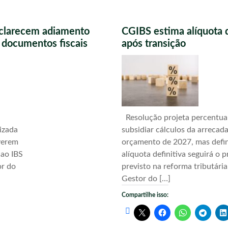
sclarecem adiamento
CGIBS estima alíquota 
s documentos fiscais
após transição
Resolução projeta percentua
izada
subsidiar cálculos da arrecad
verem
orçamento de 2027, mas defi
 ao IBS
alíquota definitiva seguirá o 
or do
previsto na reforma tributári
Gestor do […]
Compartilhe isso: