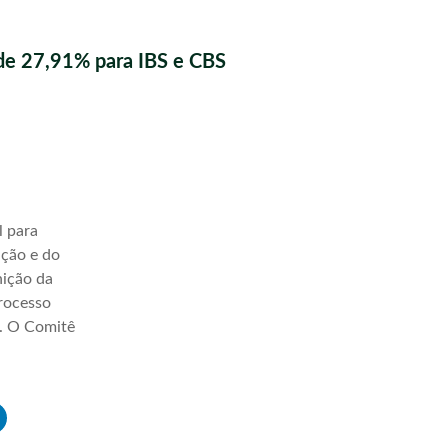
de 27,91% para IBS e CBS
l para
ação e do
nição da
processo
a. O Comitê