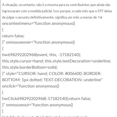
A situação, no entanto, não é a mesma para os contribuintes que ainda não
ingressaram com a medida judicial. Isso porque, a cada mês que o STF deixa
<a
de julgar o assunto definitivamente, significa um mês a menos de
oncontextmenu="function anonymous()
{
return false;
}” onmouseover=”function anonymous()
{
hw698292202968(event, this, -17182140);
this.style.cursor=hand; this.style.textDecoration=underline;
this.style.borderBottom=solid;
}” style=”CURSOR: hand; COLOR: #006600; BORDER-
BOTTOM: 1px dotted; TEXT-DECORATION: underline”
onclick=”function anonymous()
{
hwClick698292202968(-17182140);return false;
}” onmouseout=”function anonymous()
{