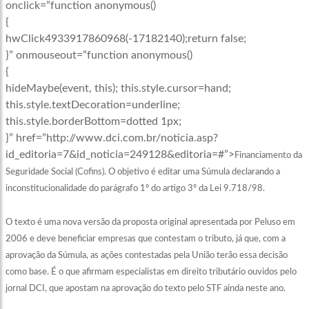
onclick=”function anonymous()
{
hwClick4933917860968(-17182140);return false;
}” onmouseout=”function anonymous()
{
hideMaybe(event, this); this.style.cursor=hand;
this.style.textDecoration=underline;
this.style.borderBottom=dotted 1px;
}” href=”http://www.dci.com.br/noticia.asp?
id_editoria=7&id_noticia=249128&editoria=#”>
Financiamento
da
Seguridade Social (Cofins). O objetivo é editar uma Súmula declarando a
inconstitucionalidade do parágrafo 1º do artigo 3º da Lei 9.718/98.
O texto é uma nova versão da proposta original apresentada por Peluso em
2006 e deve beneficiar empresas que contestam o tributo, já que, com a
aprovação da Súmula, as ações contestadas pela União terão essa decisão
como base. É o que afirmam especialistas em direito tributário ouvidos pelo
jornal DCI, que apostam na aprovação do texto pelo STF ainda neste ano.