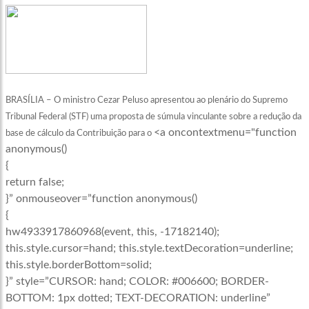
BRASÍLIA – O ministro Cezar Peluso apresentou ao plenário do Supremo
Tribunal Federal (STF) uma proposta de súmula vinculante sobre a redução da
<a oncontextmenu="function
base de cálculo da Contribuição para o
anonymous()
{
return false;
}” onmouseover=”function anonymous()
{
hw4933917860968(event, this, -17182140);
this.style.cursor=hand; this.style.textDecoration=underline;
this.style.borderBottom=solid;
}” style=”CURSOR: hand; COLOR: #006600; BORDER-
BOTTOM: 1px dotted; TEXT-DECORATION: underline”