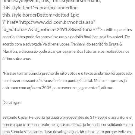
hideMaybe(event, this); this.style.cursor=hand;
this.style.textDecoration=underline;
this.style.borderBottom=dotted 1px;
}” href=”http://www.dci.com.br/noticia.asp?
id_editoria=7&id_noticia=249128&editoria=#”>
crédito
que estes
contribuintes poderão aproveitar caso a decisão final lhes seja favorável. De
acordo com a advogada Valdirene Lopes Franhani, do escritório Braga &
Marafon, a discussão pode alcançar pagamentos futuros e os realizados nos
últimos dez anos.
"Para se tornar Súmula precisa de oito votos e o texto ainda não foi aprovado,
mas trazer o assunto à discussão é um pontapé inicial. Muitas empresas já
entraram com ação em 2005 para reaver os pagamentos", afirma .
Desafogar
Segundo Cezar Peluso, já há quatro precedentes do STF sobre o assunto, e é
preciso que o Tribunal reafirme a jurisprudência já firmada, consolidando-a em
uma Súmula Vinculante. "Isso desafoga o judiciário brasileiro porque evita os