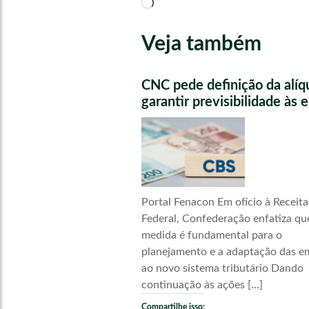
Carregando...
Veja também
CNC pede definição da alíq
garantir previsibilidade às
Portal Fenacon Em ofício à Receita
Federal, Confederação enfatiza qu
medida é fundamental para o
planejamento e a adaptação das e
ao novo sistema tributário Dando
continuação às ações […]
Compartilhe isso: