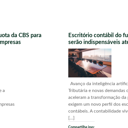
uota da CBS para
Escritório contábil do 
 empresas
serão indispensáveis a
Avanço da inteligência artific
e a
Tributária e novas demandas d
aceleram a transformação da 
mpresas
exigem um novo perfil dos esc
contábeis. A contabilidade vi
[…]
Compartilhe isso: