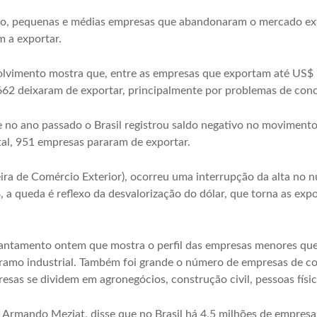
ro, pequenas e médias empresas que abandonaram o mercado ex
 a exportar.
olvimento mostra que, entre as empresas que exportam até US$ 
2 deixaram de exportar, principalmente por problemas de conc
ue no ano passado o Brasil registrou saldo negativo no moviment
al, 951 empresas pararam de exportar.
ira de Comércio Exterior), ocorreu uma interrupção da alta no
a queda é reflexo da desvalorização do dólar, que torna as exp
antamento ontem que mostra o perfil das empresas menores que 
do ramo industrial. Também foi grande o número de empresas de c
esas se dividem em agronegócios, construção civil, pessoas físic
, Armando Meziat, disse que no Brasil há 4,5 milhões de empre