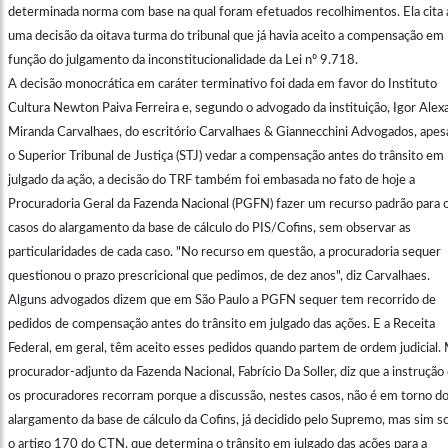
determinada norma com base na qual foram efetuados recolhimentos. Ela cita 
uma decisão da oitava turma do tribunal que já havia aceito a compensação em
função do julgamento da inconstitucionalidade da Lei nº 9.718.
A decisão monocrática em caráter terminativo foi dada em favor do Instituto
Cultura Newton Paiva Ferreira e, segundo o advogado da instituição, Igor Alex
Miranda Carvalhaes, do escritório Carvalhaes & Giannecchini Advogados, apes
o Superior Tribunal de Justiça (STJ) vedar a compensação antes do trânsito em
julgado da ação, a decisão do TRF também foi embasada no fato de hoje a
Procuradoria Geral da Fazenda Nacional (PGFN) fazer um recurso padrão para 
casos do alargamento da base de cálculo do PIS/Cofins, sem observar as
particularidades de cada caso. "No recurso em questão, a procuradoria sequer
questionou o prazo prescricional que pedimos, de dez anos", diz Carvalhaes.
Alguns advogados dizem que em São Paulo a PGFN sequer tem recorrido de
pedidos de compensação antes do trânsito em julgado das ações. E a Receita
Federal, em geral, têm aceito esses pedidos quando partem de ordem judicial.
procurador-adjunto da Fazenda Nacional, Fabrício Da Soller, diz que a instrução
os procuradores recorram porque a discussão, nestes casos, não é em torno d
alargamento da base de cálculo da Cofins, já decidido pelo Supremo, mas sim s
o artigo 170 do CTN, que determina o trânsito em julgado das ações para a