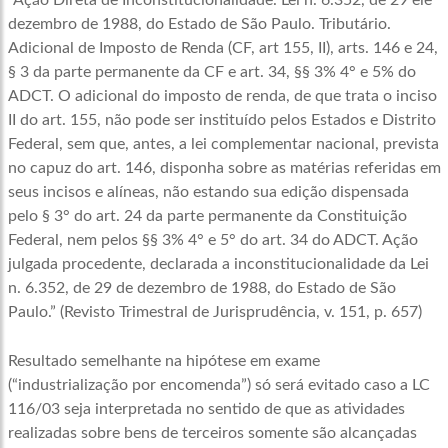
“Ação Direta de Inconstitucionalidade. Lei n. 6.352, de 29 ele
dezembro de 1988, do Estado de São Paulo. Tributário.
Adicional de Imposto de Renda (CF, art 155, II), arts. 146 e 24,
§ 3 da parte permanente da CF e art. 34, §§ 3% 4° e 5% do
ADCT. O adicional do imposto de renda, de que trata o inciso
II do art. 155, não pode ser instituído pelos Estados e Distrito
Federal, sem que, antes, a lei complementar nacional, prevista
no capuz do art. 146, disponha sobre as matérias referidas em
seus incisos e alíneas, não estando sua edição dispensada
pelo § 3° do art. 24 da parte permanente da Constituição
Federal, nem pelos §§ 3% 4° e 5° do art. 34 do ADCT. Ação
julgada procedente, declarada a inconstitucionalidade da Lei
n. 6.352, de 29 de dezembro de 1988, do Estado de São
Paulo.” (Revisto Trimestral de Jurisprudência, v. 151, p. 657)
Resultado semelhante na hipótese em exame
(“industrialização por encomenda”) só será evitado caso a LC
116/03 seja interpretada no sentido de que as atividades
realizadas sobre bens de terceiros somente são alcançadas