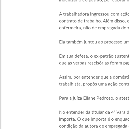
indenizar o ex-patrão, por cobrar n
A trabalhadora ingressou com ação
contrato de trabalho. Além disso, 
enfermeira, não de empregada dom
Ela também juntou ao processo um
Em sua defesa, o ex-patrão sustent
que as verbas rescisórias foram pa
Assim, por entender que a domést
trabalhista, propôs uma ação cont
Para a juíza Eliane Pedroso, o ates
No entender da titular da 4ª Vara 
importa. O que importa é o enquadr
condição da autora de empregada 