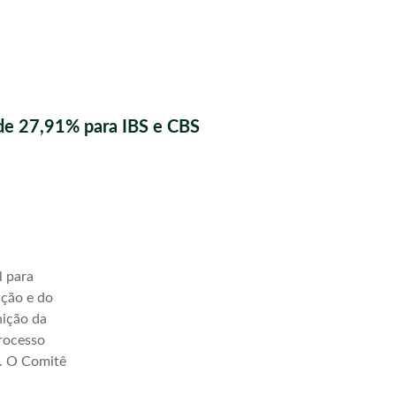
de 27,91% para IBS e CBS
l para
ação e do
nição da
processo
a. O Comitê