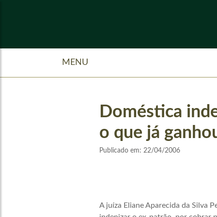
MENU
Doméstica inden
o que já ganhou
Publicado em:
22/04/2006
A juíza Eliane Aparecida da Silva 