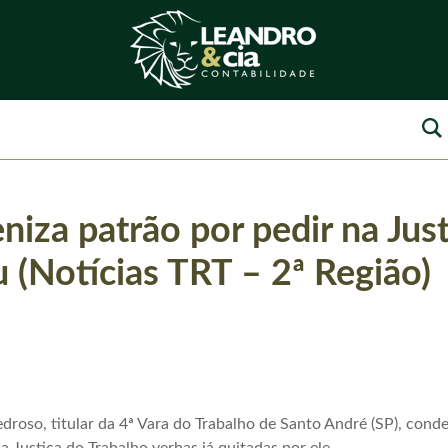
iza patrão por pedir na Jus
 (Notícias TRT – 2ª Região)
Pedroso, titular da 4ª Vara do Trabalho de Santo André (SP), c