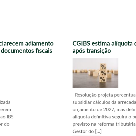
sclarecem adiamento
CGIBS estima alíquota 
s documentos fiscais
após transição
Resolução projeta percentua
izada
subsidiar cálculos da arrecad
verem
orçamento de 2027, mas defi
 ao IBS
alíquota definitiva seguirá o 
or do
previsto na reforma tributári
Gestor do […]