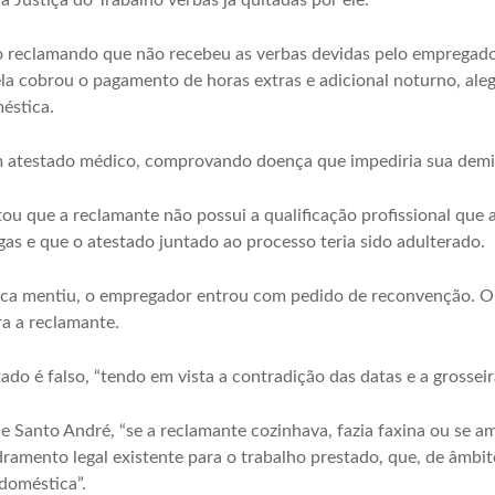
a Justiça do Trabalho verbas já quitadas por ele.
 reclamando que não recebeu as verbas devidas pelo empregador
ela cobrou o pagamento de horas extras e adicional noturno, al
éstica.
 atestado médico, comprovando doença que impediria sua demi
ou que a reclamante não possui a qualificação profissional que a
gas e que o atestado juntado ao processo teria sido adulterado.
ica mentiu, o empregador entrou com pedido de reconvenção. O
ra a reclamante.
tado é falso, “tendo em vista a contradição das datas e a grosseir
de Santo André, “se a reclamante cozinhava, fazia faxina ou se 
amento legal existente para o trabalho prestado, que, de âmbit
doméstica”.