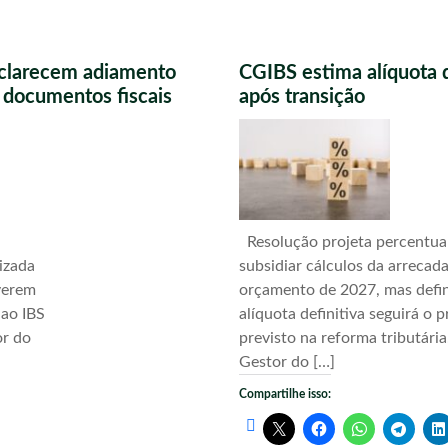
sclarecem adiamento
CGIBS estima alíquota 
s documentos fiscais
após transição
Resolução projeta percentua
izada
subsidiar cálculos da arrecad
verem
orçamento de 2027, mas defi
 ao IBS
alíquota definitiva seguirá o 
or do
previsto na reforma tributári
Gestor do […]
Compartilhe isso: