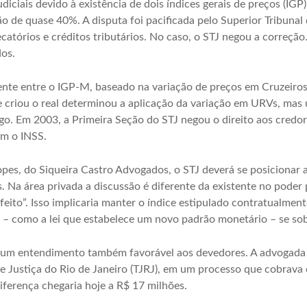
iciais devido à existência de dois índices gerais de preços (IGP
 de quase 40%. A disputa foi pacificada pelo Superior Tribunal 
atórios e créditos tributários. No caso, o STJ negou a correção.
dos.
ente entre o IGP-M, baseado na variação de preços em Cruzeiros
 criou o real determinou a aplicação da variação em URVs, mas u
o. Em 2003, a Primeira Seção do STJ negou o direito aos credo
om o INSS.
pes, do Siqueira Castro Advogados, o STJ deverá se posicionar a
 Na área privada a discussão é diferente da existente no poder p
feito”. Isso implicaria manter o índice estipulado contratualmen
a – como a lei que estabelece um novo padrão monetário – se so
m um entendimento também favorável aos devedores. A advogad
e Justiça do Rio de Janeiro (TJRJ), em um processo que cobrava
iferença chegaria hoje a R$ 17 milhões.