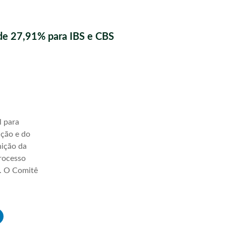
de 27,91% para IBS e CBS
l para
ação e do
nição da
processo
a. O Comitê