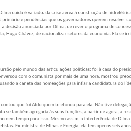
ilma cuida é variado: da crise aérea à construção de hidrelétri
it primário e pendências que os governadores querem resolver co
 a decisão anunciada por Dilma, de rever o programa de concess
a, Hugo Chávez, de nacionalizar setores da economia. Ela se irrit
rsão pelo mundo das articulações políticas: foi à casa do pres
Conversou com o comunista por mais de uma hora, mostrou preo
 usando a caneta das nomeações para inflar a candidatura do líde
 contou que foi Aldo quem telefonou para ela. Não tive delegaçã
 se também agregaria às suas funções, a partir de agora, a resol
ho nem tempo para isso. Mesmo assim, a interferência de Dilma
tistas. Ex-ministra de Minas e Energia, ela tem apenas seis anos