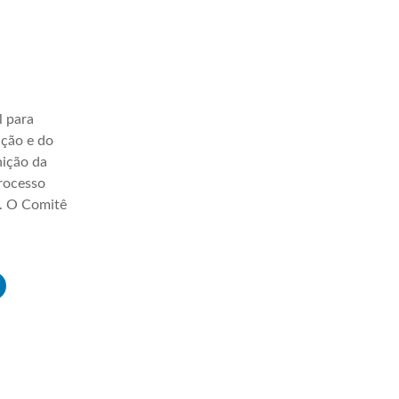
l para
ação e do
nição da
processo
a. O Comitê