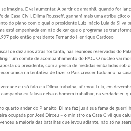
 se imagina. E vai aumentar. A partir de amanhã, quando for la
fe da Casa Civil, Dilma Rousseff, ganhará mais uma atribuição:
nto do plano com o qual o presidente Luiz Inácio Lula da Silva
ma está empenhada em não deixar que o programa se transforme
997 pelo então presidente Fernando Henrique Cardoso.
iscal de dez anos atrás foi tanta, nas reuniões reservadas do Pal
a dirigir um comitê de acompanhamento do PAC. O núcleo vai mon
 aposta do presidente, com a penca de medidas embaladas sob o 
 econômica na tentativa de fazer o País crescer todo ano na cas
verdade eu só falo e a Dilma trabalha, afirmou Lula, em dezembr
 campanha eu falava deixa o homem trabalhar, na verdade eu quer
 quarto andar do Planalto, Dilma faz jus à sua fama de guerrilh
ra ocupada por José Dirceu – o ministro da Casa Civil que caiu
 venceu a maioria das batalhas que levou adiante, não só na s