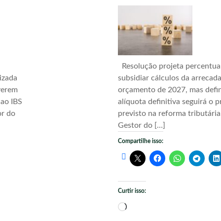
Resolução projeta percentua
izada
subsidiar cálculos da arrecad
verem
orçamento de 2027, mas defi
 ao IBS
alíquota definitiva seguirá o 
or do
previsto na reforma tributári
Gestor do […]
Compartilhe isso:
Curtir isso:
Carregando...