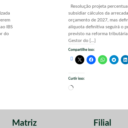
Resolução projeta percentua
izada
subsidiar cálculos da arrecad
verem
orçamento de 2027, mas defi
 ao IBS
alíquota definitiva seguirá o 
or do
previsto na reforma tributári
Gestor do […]
Compartilhe isso:
Curtir isso:
Carregando...
Matriz
Filial