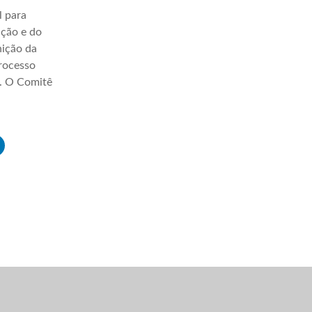
l para
ação e do
nição da
processo
a. O Comitê