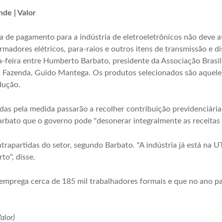
de | Valor
 de pagamento para a indústria de eletroeletrônicos não deve a
madores elétricos, para-raios e outros itens de transmissão e dis
a-feira entre Humberto Barbato, presidente da Associação Brasilei
 da Fazenda, Guido Mantega. Os produtos selecionados são aquel
dução.
s pela medida passarão a recolher contribuição previdenciária
arbato que o governo pode "desonerar integralmente as receitas 
rapartidas do setor, segundo Barbato. "A indústria já está na U
o", disse.
emprega cerca de 185 mil trabalhadores formais e que no ano pas
alor)