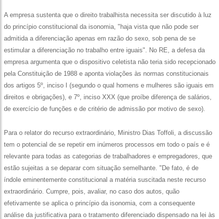
A empresa sustenta que o direito trabalhista necessita ser discutido à luz
do princípio constitucional da isonomia, "haja vista que não pode ser
admitida a diferenciação apenas em razão do sexo, sob pena de se
estimular a diferenciação no trabalho entre iguais". No RE, a defesa da
empresa argumenta que o dispositivo celetista não teria sido recepcionado
pela Constituição de 1988 e aponta violações às normas constitucionais
dos artigos 5º, inciso I (segundo o qual homens e mulheres são iguais em
direitos e obrigações), e 7º, inciso XXX (que proíbe diferença de salários,
de exercício de funções e de critério de admissão por motivo de sexo).
Para o relator do recurso extraordinário, Ministro Dias Toffoli, a discussão
tem o potencial de se repetir em inúmeros processos em todo o país e é
relevante para todas as categorias de trabalhadores e empregadores, que
estão sujeitas a se deparar com situação semelhante. "De fato, é de
índole eminentemente constitucional a matéria suscitada neste recurso
extraordinário. Cumpre, pois, avaliar, no caso dos autos, quão
efetivamente se aplica o princípio da isonomia, com a consequente
análise da justificativa para o tratamento diferenciado dispensado na lei às