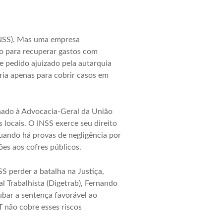
(INSS). Mas uma empresa
o para recuperar gastos com
te pedido ajuizado pela autarquia
ria apenas para cobrir casos em
inado à Advocacia-Geral da União
 locais. O INSS exerce seu direito
quando há provas de negligência por
es aos cofres públicos.
S perder a batalha na Justiça,
 Trabalhista (Digetrab), Fernando
ubar a sentença favorável ao
T não cobre esses riscos