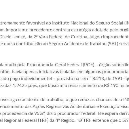
extremamente favorável ao Instituto Nacional do Seguro Social 
m importante precedente contra a estratégia adotada pelo órgã
 Gisele Lemke, da 2ª Vara Federal de Curitiba, julgou improceden
e que a contribuição ao Seguro Acidente de Trabalho (SAT) servi
mplantada pela Procuradoria-Geral Federal (PGF) – órgão subord
ão, havia apenas iniciativas isoladas em algumas procuradorias
 sido pago indevidamente) – previsto na Lei nº 8.213, de 1991- 
izadas 1.242 ações, que buscam o ressarcimento de R$ 190 milhõ
vestiga o acidente de trabalho, o que reduz as chances de o INS
enciamento das Ações Regressivas Acidentárias e Execução Fiscal
procedência de 95%", diz o procurador federal. Ele espera derr
l Regional Federal (TRF) da 4ª Região. "O TRF entende que o SA