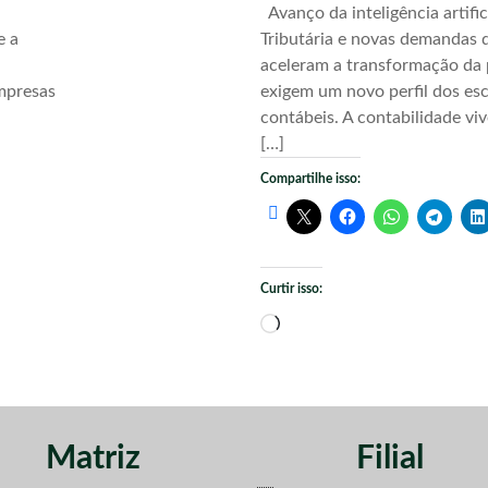
Avanço da inteligência artific
e a
Tributária e novas demandas d
aceleram a transformação da 
mpresas
exigem um novo perfil dos esc
contábeis. A contabilidade vi
[…]
Compartilhe isso:
Curtir isso:
Carregando...
Matriz
Filial