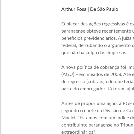
Arthur Rosa
|
De São Paulo
O placar das ações regressivas é 
paranaense obteve recentemente u
benefícios previdenciários. A juíza
federal, derrubando o argumento d
que não há culpa das empresas.
A nova política de cobrança foi i
(AGU) – em meados de 2008. Até ent
de regresso (cobrança do que teria
parte do empregador. Já foram aju
Antes de propor uma ação, a PGF in
segundo o chefe da Divisão de Ger
Maciel. "Estamos com um índice de 
contribuinte paranaense no Tribuna
extraordinários".