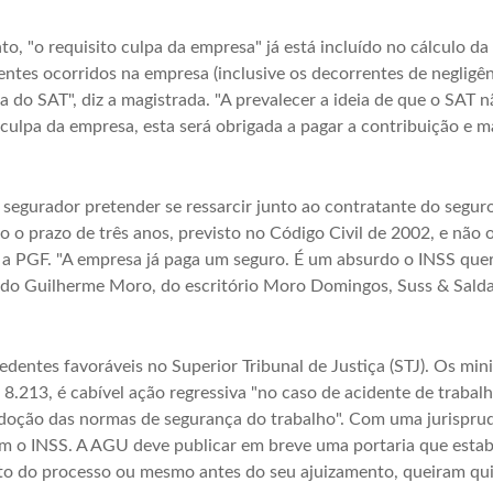
to, "o requisito culpa da empresa" já está incluído no cálculo da 
ntes ocorridos na empresa (inclusive os decorrentes de negligênc
ta do SAT", diz a magistrada. "A prevalecer a ideia de que o SAT n
culpa da empresa, esta será obrigada a pagar a contribuição e 
egurador pretender se ressarcir junto ao contratante do seguro"
so o prazo de três anos, previsto no Código Civil de 2002, e não
a PGF. "A empresa já paga um seguro. É um absurdo o INSS quer
gado Guilherme Moro, do escritório Moro Domingos, Suss & Sal
dentes favoráveis no Superior Tribunal de Justiça (STJ). Os mi
 8.213, é cabível ação regressiva "no caso de acidente de trab
doção das normas de segurança do trabalho". Com uma jurisprudê
 o INSS. A AGU deve publicar em breve uma portaria que estab
o do processo ou mesmo antes do seu ajuizamento, queiram quit