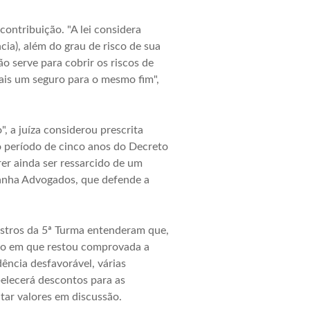
contribuição. "A lei considera
ia), além do grau de risco de sua
ão serve para cobrir os riscos de
mais um seguro para o mesmo fim",
, a juíza considerou prescrita
 o período de cinco anos do Decreto
er ainda ser ressarcido de um
danha Advogados, que defende a
nistros da 5ª Turma entenderam que,
alho em que restou comprovada a
ncia desfavorável, várias
elecerá descontos para as
ar valores em discussão.