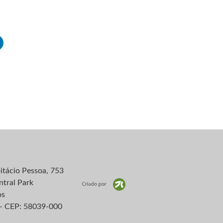
itácio Pessoa, 753
ntral Park
os
– CEP: 58039-000