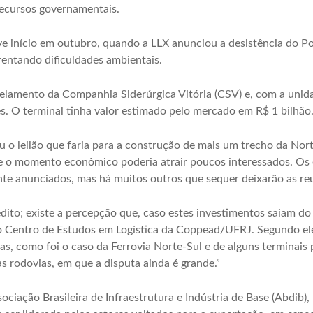
recursos governamentais.
 início em outubro, quando a LLX anunciou a desistência do Port
frentando dificuldades ambientais.
celamento da Companhia Siderúrgica Vitória (CSV) e, com a unida
tes. O terminal tinha valor estimado pelo mercado em R$ 1 bilhão
 o leilão que faria para a construção de mais um trecho da Norte
ue o momento econômico poderia atrair poucos interessados. Os e
te anunciados, mas há muitos outros que sequer deixarão as re
ito; existe a percepção que, caso estes investimentos saiam do 
o Centro de Estudos em Logística da Coppead/UFRJ. Segundo ele, 
s, como foi o caso da Ferrovia Norte-Sul e de alguns terminais p
s rodovias, em que a disputa ainda é grande.”
ciação Brasileira de Infraestrutura e Indústria de Base (Abdib), 