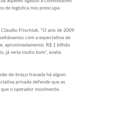
cial aqueles ligados a commodities
os de logística nos preocupa
 Cláudio Frischtak. “O ano de 2009
rabalhávamos com a expectativa de
ue, aproximadamente, R$ 1 bilhão
 já seria muito bom”, avalia
ueda-de-braço travada há algum
iciativa privada defende que as
de que o operador movimente,