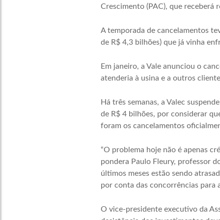
Crescimento (PAC), que receberá 
A temporada de cancelamentos teve
de R$ 4,3 bilhões) que já vinha en
Em janeiro, a Vale anunciou o can
atenderia à usina e a outros clien
Há três semanas, a Valec suspendeu
de R$ 4 bilhões, por considerar q
foram os cancelamentos oficialmen
“O problema hoje não é apenas créd
pondera Paulo Fleury, professor d
últimos meses estão sendo atrasada
por conta das concorrências para a
O vice-presidente executivo da Asso