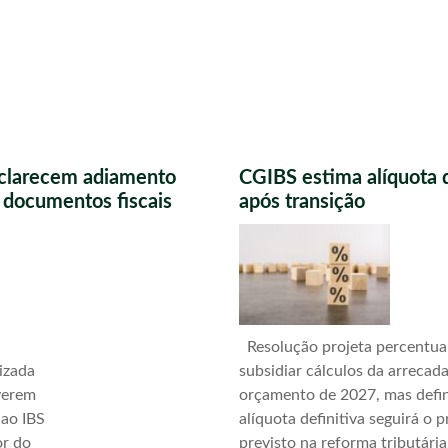
sclarecem adiamento
CGIBS estima alíquota 
s documentos fiscais
após transição
Resolução projeta percentua
izada
subsidiar cálculos da arrecad
verem
orçamento de 2027, mas defi
 ao IBS
alíquota definitiva seguirá o 
or do
previsto na reforma tributári