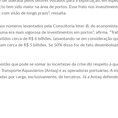
 ser liderada pelos setores voltados para a exportação, em espe
acto tem sido maior na área de portos. Esse freio nos investiment
com visão de longo prazo”, ressalta.
 nos números levantados pela Consultoria Inter-B, do economista
 uma era mais vigorosa de investimentos em portos”, afirma. “T
stidos cerca de R$ 6 bilhões. Levantando-se em consideração q
m cerca de R$ 5 bilhões. Se 50% disso for de fato desembolsado,
stão que pode se somar às incertezas da crise diz respeito à q
Transporte Aquaviários (Antaq) e as operadoras portuárias. A in
adas por carga, exclusivamente, de terceiros. Já a Antaq defen