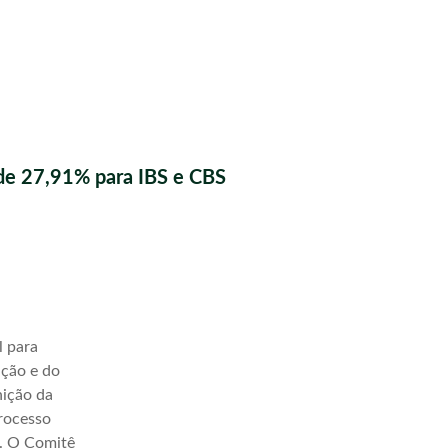
de 27,91% para IBS e CBS
l para
ação e do
nição da
processo
a. O Comitê