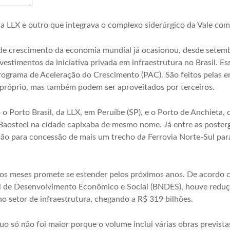
da LLX e outro que integrava o complexo siderúrgico da Vale com
de crescimento da economia mundial já ocasionou, desde setem
estimentos da iniciativa privada em infraestrutura no Brasil. Es
 Programa de Aceleração do Crescimento (PAC). São feitos pelas 
o próprio, mas também podem ser aproveitados por terceiros.
 o Porto Brasil, da LLX, em Peruíbe (SP), e o Porto de Anchieta,
 Baosteel na cidade capixaba de mesmo nome. Já entre as poster
ação para concessão de mais um trecho da Ferrovia Norte-Sul para 
s meses promete se estender pelos próximos anos. De acordo 
 de Desenvolvimento Econômico e Social (BNDES), houve reduçã
no setor de infraestrutura, chegando a R$ 319 bilhões.
uo só não foi maior porque o volume inclui várias obras previs