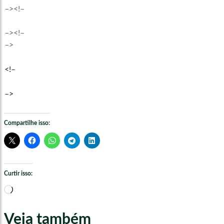
–><!–
–><!–
–>
<!–
–>
Compartilhe isso:
Curtir isso:
Carregando...
Veja também