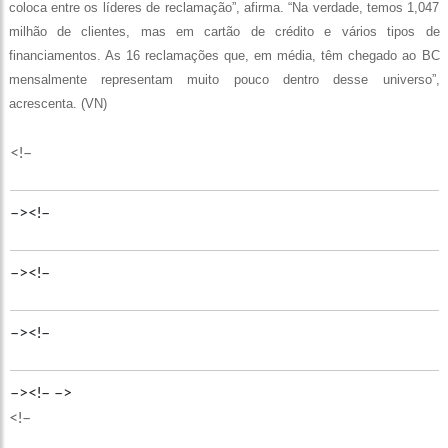
coloca entre os líderes de reclamação”, afirma. “Na verdade, temos 1,047
milhão de clientes, mas em cartão de crédito e vários tipos de
financiamentos. As 16 reclamações que, em média, têm chegado ao BC
mensalmente representam muito pouco dentro desse universo”,
acrescenta. (VN)
<!–
–><!–
–><!–
–><!–
–><!–
–>
<!–