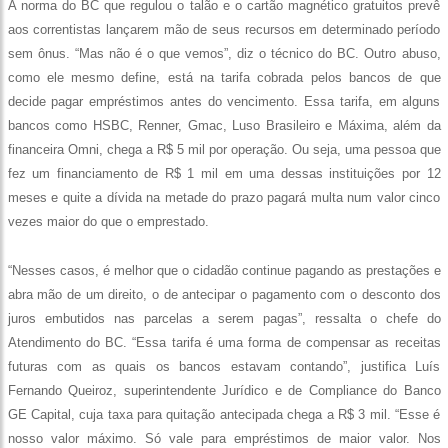
A norma do BC que regulou o talão e o cartão magnético gratuitos prevê
aos correntistas lançarem mão de seus recursos em determinado período
sem ônus. “Mas não é o que vemos”, diz o técnico do BC. Outro abuso,
como ele mesmo define, está na tarifa cobrada pelos bancos de que
decide pagar empréstimos antes do vencimento. Essa tarifa, em alguns
bancos como HSBC, Renner, Gmac, Luso Brasileiro e Máxima, além da
financeira Omni, chega a R$ 5 mil por operação. Ou seja, uma pessoa que
fez um financiamento de R$ 1 mil em uma dessas instituições por 12
meses e quite a dívida na metade do prazo pagará multa num valor cinco
vezes maior do que o emprestado.
“Nesses casos, é melhor que o cidadão continue pagando as prestações e
abra mão de um direito, o de antecipar o pagamento com o desconto dos
juros embutidos nas parcelas a serem pagas”, ressalta o chefe do
Atendimento do BC. “Essa tarifa é uma forma de compensar as receitas
futuras com as quais os bancos estavam contando”, justifica Luís
Fernando Queiroz, superintendente Jurídico e de Compliance do Banco
GE Capital, cuja taxa para quitação antecipada chega a R$ 3 mil. “Esse é
nosso valor máximo. Só vale para empréstimos de maior valor. Nos