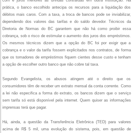
com e juros menores as dívidas contraídas em outra instituição. Na
prática, o banco escolhido antecipa os recursos para a liquidação dos
débitos mais caros. Com a taxa, a troca de bancos pode se inviabilizar,
dependendo dos valores das tarifas e do saldo devedor. Técnicos da
Diretoria de Normas do BC garantem que não há como proibir essa
cobrança, sob o risco de estimular o aumento dos juros dos empréstimos.
Os mesmos técnicos dizem que a opção do BC foi por exigir que a
cobrança e o valor da tarifa fossem explicitados nos contratos, de forma
que os tomadores de empréstimos fiquem cientes desse custo e tenham
a opção de escolher outro banco que não cobre tal taxa.
Segundo Evangelista, os abusos atingem até o direito que os
consumidores têm de receber um extrato mensal da conta corrente. Como
a lei não especifica a forma do extrato, os bancos dizem que o serviço
sem tarifa só está disponível pela internet. Quem quiser as informações
imprensas terá que pagar.
Há, ainda, a questão da Transferência Eletrônica (TED) para valores
acima de R$ 5 mil, uma evolução do sistema, pois, em questão de