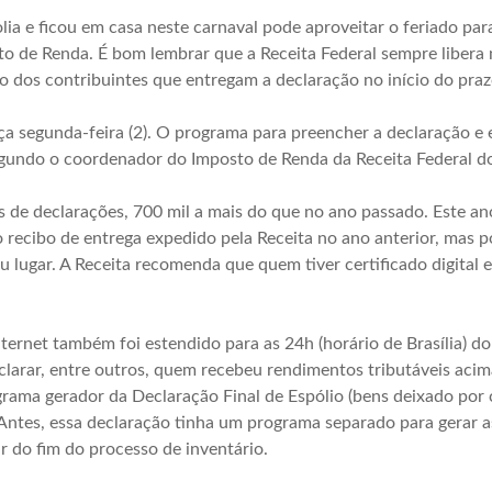
lia e ficou em casa neste carnaval pode aproveitar o feriado pa
o de Renda. É bom lembrar que a Receita Federal sempre libera 
ão dos contribuintes que entregam a declaração no início do praz
ça segunda-feira (2). O programa para preencher a declaração 
egundo o coordenador do Imposto de Renda da Receita Federal do 
de declarações, 700 mil a mais do que no ano passado. Este ano,
recibo de entrega expedido pela Receita no ano anterior, mas po
lugar. A Receita recomenda que quem tiver certificado digital 
nternet também foi estendido para as 24h (horário de Brasília) do 
eclarar, entre outros, quem recebeu rendimentos tributáveis aci
rama gerador da Declaração Final de Espólio (bens deixado por c
Antes, essa declaração tinha um programa separado para gerar a
r do fim do processo de inventário.