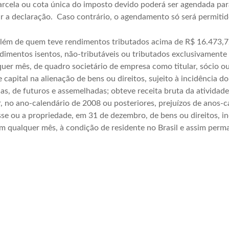
arcela ou cota única do imposto devido poderá ser agendada par
ir a declaração. Caso contrário, o agendamento só será permitid
lém de quem teve rendimentos tributados acima de R$ 16.473,72
imentos isentos, não-tributáveis ou tributados exclusivamente n
uer mês, de quadro societário de empresa como titular, sócio ou
capital na alienação de bens ou direitos, sujeito à incidência d
as, de futuros e assemelhadas; obteve receita bruta da atividade
 no ano-calendário de 2008 ou posteriores, prejuízos de anos-ca
se ou a propriedade, em 31 de dezembro, de bens ou direitos, incl
em qualquer mês, à condição de residente no Brasil e assim per