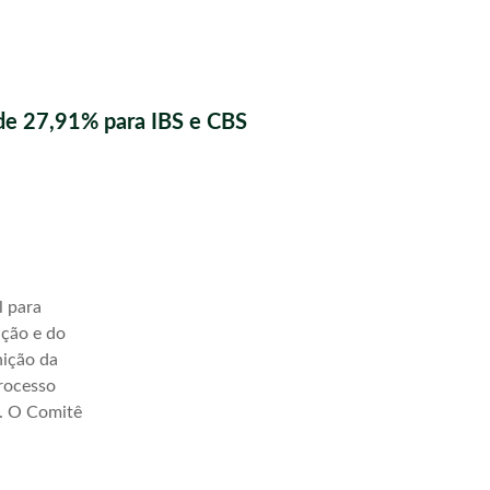
de 27,91% para IBS e CBS
l para
ação e do
nição da
processo
a. O Comitê