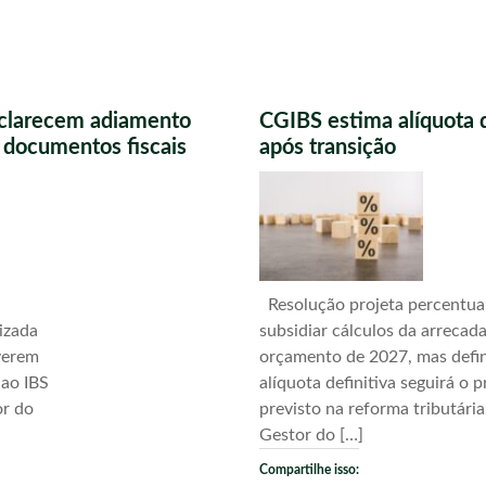
sclarecem adiamento
CGIBS estima alíquota 
s documentos fiscais
após transição
Resolução projeta percentua
izada
subsidiar cálculos da arrecad
verem
orçamento de 2027, mas defi
 ao IBS
alíquota definitiva seguirá o 
or do
previsto na reforma tributári
Gestor do […]
Compartilhe isso: