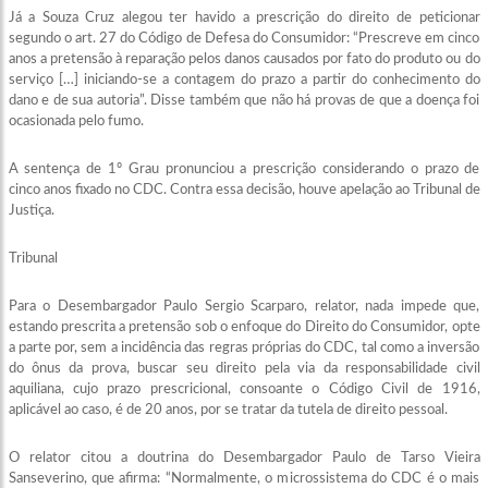
Já a Souza Cruz alegou ter havido a prescrição do direito de peticionar
segundo o art. 27 do Código de Defesa do Consumidor: “Prescreve em cinco
anos a pretensão à reparação pelos danos causados por fato do produto ou do
serviço […] iniciando-se a contagem do prazo a partir do conhecimento do
dano e de sua autoria”. Disse também que não há provas de que a doença foi
ocasionada pelo fumo.
A sentença de 1º Grau pronunciou a prescrição considerando o prazo de
cinco anos fixado no CDC. Contra essa decisão, houve apelação ao Tribunal de
Justiça.
Tribunal
Para o Desembargador Paulo Sergio Scarparo, relator, nada impede que,
estando prescrita a pretensão sob o enfoque do Direito do Consumidor, opte
a parte por, sem a incidência das regras próprias do CDC, tal como a inversão
do ônus da prova, buscar seu direito pela via da responsabilidade civil
aquiliana, cujo prazo prescricional, consoante o Código Civil de 1916,
aplicável ao caso, é de 20 anos, por se tratar da tutela de direito pessoal.
O relator citou a doutrina do Desembargador Paulo de Tarso Vieira
Sanseverino, que afirma: “Normalmente, o microssistema do CDC é o mais