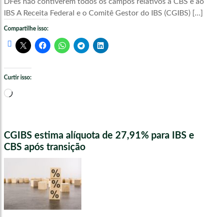
DFes não contiverem todos os campos relativos à CBS e ao
IBS A Receita Federal e o Comitê Gestor do IBS (CGIBS) […]
Compartilhe isso:
Curtir isso:
Carregando...
CGIBS estima alíquota de 27,91% para IBS e
CBS após transição