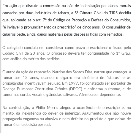
Em ação que discute a concessão ou não de indenização por danos morais
causados por duas indústrias de tabaco, a 5ª Câmara Cível do TJRS decidiu
que, aplicando-se o art. 7º do Código de Proteção e Defesa do Consumidor,
“é inviável o pronunciamento da prescrição” de cinco anos. O consumidor de
cigarros pede, ainda, danos materiais pelas despesas tidas com remédios.
O colegiado concluiu em considerar como prazo prescricional o fixado pelo
Código Civil de 20 anos. O processo deverá ter continuidade no 1º Grau,
com análise do mérito dos pedidos.
O autor da ação de reparação, Narciso dos Santos Dias, narrou que começou a
fumar aos 13 anos, quando o cigarro era sinônimo de “status” e as
propagandas incentivavam seu uso. Em 1997, foi constatado ser portador de
Doença Pulmonar Obstrutiva Crônica (DPOC) e enfisema pulmonar, e de
tumor nas cordas vocais e glândulas salivares. Afirmou ser dependente.
Na contestação, a Philip Morris alegou a ocorrência de prescrição e, no
mérito, da inexistência do dever de indenizar. Argumentou que não houve
propaganda enganosa ou abusiva e nem defeito no produto e que deixar de
fumar é uma decisão pessoal.