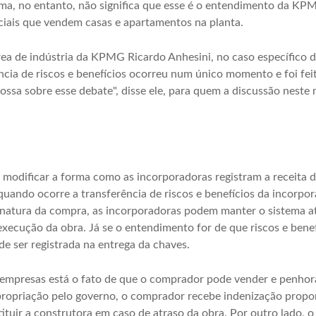
ma, no entanto, não significa que esse é o entendimento da KPMG
ciais que vendem casas e apartamentos na planta.
ea de indústria da KPMG Ricardo Anhesini, no caso específico d
ncia de riscos e benefícios ocorreu num único momento e foi feito
ssa sobre esse debate", disse ele, para quem a discussão neste
odificar a forma como as incorporadoras registram a receita do
quando ocorre a transferência de riscos e benefícios da incorp
natura da compra, as incorporadoras podem manter o sistema at
xecução da obra. Já se o entendimento for de que riscos e benef
ode ser registrada na entrega da chaves.
empresas está o fato de que o comprador pode vender e penhor
ropriação pelo governo, o comprador recebe indenização propor
tuir a construtora em caso de atraso da obra. Por outro lado, 