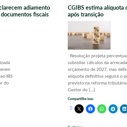
sclarecem adiamento
CGIBS estima alíquota 
s documentos fiscais
após transição
Resolução projeta percentua
izada
subsidiar cálculos da arrecad
verem
orçamento de 2027, mas defi
 ao IBS
alíquota definitiva seguirá o 
or do
previsto na reforma tributári
Gestor do […]
Compartilhe isso: