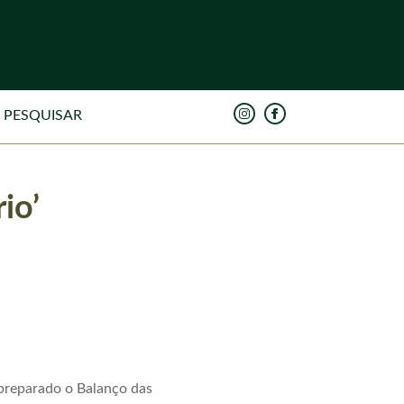
io’
 preparado o
Balanço
das