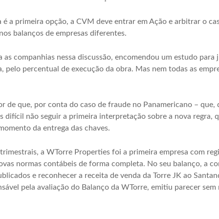
 é a primeira opção, a
CVM
deve entrar em
Ação
e arbitrar o ca
nos balanços de empresas diferentes.
a as companhias nessa discussão, encomendou um estudo para j
a, pelo percentual de execução da obra. Mas nem todas as empre
 de que, por conta do caso de fraude no Panamericano – que, 
s difícil não seguir a primeira interpretação sobre a nova regra,
 momento da entrega das chaves.
trimestrais, a WTorre Properties foi a primeira empresa com re
novas normas contábeis de forma completa. No seu balanço, a co
blicados e reconhecer a receita de venda da Torre JK ao Sant
sável pela avaliação do
Balanço
da WTorre, emitiu parecer sem r