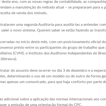
ir deste ano, com as novas regras de contabilidade, as companhi
efendam a manutenção do método atual – se prepararam para o p
eceita de venda dos imóveis.
ontrataram uma segunda
Auditoria
para auxiliá-las a entender c
a valer o novo sistema. Querem saber se estão fazendo as trans
ncerradas no início deste mês, com um posicionamento oficial 
nsenso prévio entre os participantes do grupo de trabalho qu
liários
(CVM), o Instituto dos Auditores Independentes do Brasil
(Abrasca).
tratar do assunto deve ocorrer no dia 3 de dezembro e a expecta
simples, determinando o uso de um modelo ou de outro de forma ge
mas apenas um comunicado, para que haja conforto por parte de
ão adicional sobre a aplicação das normas internacionais aos co
 haver a emissão de uma orientação formal do CPC.