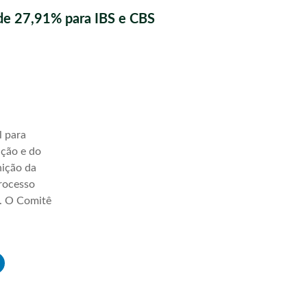
de 27,91% para IBS e CBS
l para
ação e do
nição da
processo
a. O Comitê