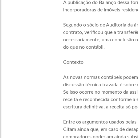
A publicação do
Balanço
dessa for
incorporadoras de imóveis residen
Segundo o sócio de
Auditoria
da ár
contrato, verificou que a transferê
necessariamente, uma conclusão no
do que no contábil.
Contexto
As novas normas contábeis podem m
discussão técnica travada é sobre 
Se isso ocorre no momento da assi
receita é reconhecida conforme a e
escritura definitiva, a receita só p
Entre os argumentos usados pelas 
Citam ainda que, em caso de desap
compradores poderiam ainda substi