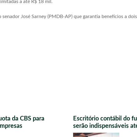
limitadas a até R$ 18 mil.
 senador José Sarney (PMDB-AP) que garantia benefícios a dois
uota da CBS para
Escritório contábil do 
 empresas
serão indispensáveis a