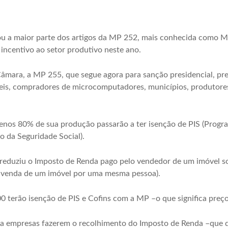
ou a maior parte dos artigos da MP 252, mais conhecida como MP
 incentivo ao setor produtivo neste ano.
âmara, a MP 255, que segue agora para sanção presidencial, prev
is, compradores de microcomputadores, municípios, produtores 
os 80% de sua produção passarão a ter isenção de PIS (Program
o da Seguridade Social).
 reduziu o Imposto de Renda pago pelo vendedor de um imóvel s
e venda de um imóvel por uma mesma pessoa).
0 terão isenção de PIS e Cofins com a MP –o que significa preç
 empresas fazerem o recolhimento do Imposto de Renda –que de