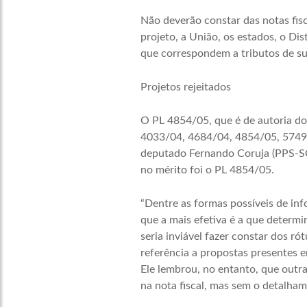
Não deverão constar das notas fisc
projeto, a União, os estados, o Di
que correspondem a tributos de s
Projetos rejeitados
O PL 4854/05, que é de autoria do
4033/04, 4684/04, 4854/05, 5749/0
deputado Fernando Coruja (PPS-SC),
no mérito foi o PL 4854/05.
“Dentre as formas possíveis de in
que a mais efetiva é a que determi
seria inviável fazer constar dos ró
referência a propostas presentes e
Ele lembrou, no entanto, que outr
na nota fiscal, mas sem o detalha