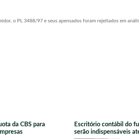
or, o PL 3488/97 e seus apensados foram rejeitados em análise
uota da CBS para
Escritório contábil do 
 empresas
serão indispensáveis a