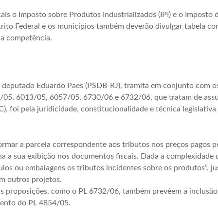
ais o Imposto sobre Produtos Industrializados (IPI) e o Imposto 
strito Federal e os municípios também deverão divulgar tabela c
ua competência.
 deputado Eduardo Paes (PSDB-RJ), tramita em conjunto com os
5, 6013/05, 6057/05, 6730/06 e 6732/06, que tratam de assunt
 foi pela juridicidade, constitucionalidade e técnica legislativ
formar a parcela correspondente aos tributos nos preços pagos
na a sua exibição nos documentos fiscais. Dada a complexidade d
tulos ou embalagens os tributos incidentes sobre os produtos”, jus
m outros projetos.
as proposições, como o PL 6732/06, também prevêem a inclusão d
mento do PL 4854/05.