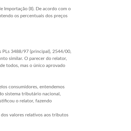
de Importação (II). De acordo com o
ontendo os percentuais dos preços
 PLs 3488/97 (principal), 2544/00,
o similar. O parecer do relator,
a de todos, mas o único aprovado
 pelos consumidores, entendemos
o sistema tributário nacional,
tificou o relator, fazendo
os valores relativos aos tributos