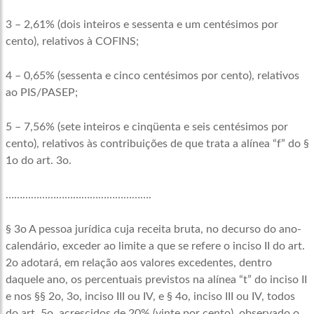
3 – 2,61% (dois inteiros e sessenta e um centésimos por
cento), relativos à COFINS;
4 – 0,65% (sessenta e cinco centésimos por cento), relativos
ao PIS/PASEP;
5 – 7,56% (sete inteiros e cinqüenta e seis centésimos por
cento), relativos às contribuições de que trata a alínea “f” do §
1o do art. 3o.
…………………………………………….
§ 3o A pessoa jurídica cuja receita bruta, no decurso do ano-
calendário, exceder ao limite a que se refere o inciso II do art.
2o adotará, em relação aos valores excedentes, dentro
daquele ano, os percentuais previstos na alínea “t” do inciso II
e nos §§ 2o, 3o, inciso III ou IV, e § 4o, inciso III ou IV, todos
do art. 5o, acrescidos de 20% (vinte por cento), observado o