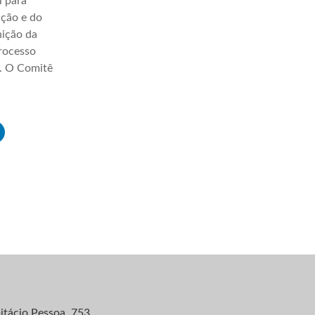
l para
ação e do
nição da
processo
a. O Comitê
itácio Pessoa, 753