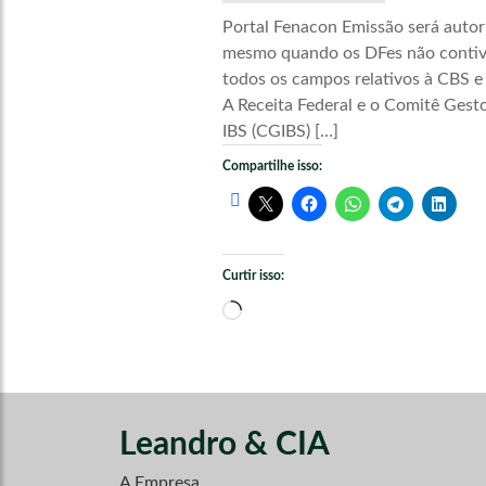
Portal Fenacon Emissão será autor
mesmo quando os DFes não conti
todos os campos relativos à CBS e
A Receita Federal e o Comitê Gest
IBS (CGIBS) […]
Compartilhe isso:
Curtir isso:
Carregando...
Leandro & CIA
A Empresa