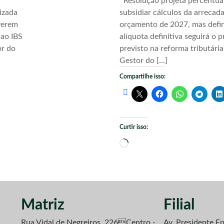
Resolução projeta percentua
izada
subsidiar cálculos da arrecad
verem
orçamento de 2027, mas defi
 ao IBS
alíquota definitiva seguirá o 
or do
previsto na reforma tributári
Gestor do […]
Compartilhe isso:
Curtir isso:
Carregando...
Matriz
Filial
Rua Vidal de Negreiros, 226Centro -
Av. Presidente Ep