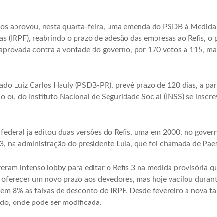
s aprovou, nesta quarta-feira, uma emenda do PSDB à Medida P
as (IRPF), reabrindo o prazo de adesão das empresas ao Refis, o
i aprovada contra a vontade do governo, por 170 votos a 115, ma
do Luiz Carlos Hauly (PSDB-PR), prevê prazo de 120 dias, a par
o ou do Instituto Nacional de Seguridade Social (INSS) se ins
 federal já editou duas versões do Refis, uma em 2000, no gove
, na administração do presidente Lula, que foi chamada de Paes
eram intenso lobby para editar o Refis 3 na medida provisória q
e oferecer um novo prazo aos devedores, mas hoje vacilou duran
em 8% as faixas de desconto do IRPF. Desde fevereiro a nova ta
ado, onde pode ser modificada.