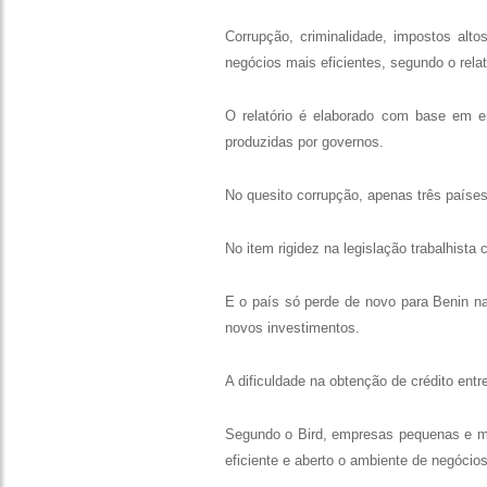
Corrupção, criminalidade, impostos alt
negócios mais eficientes, segundo o rela
O relatório é elaborado com base em e
produzidas por governos.
No quesito corrupção, apenas três paíse
No item rigidez na legislação trabalhista
E o país só perde de novo para Benin na
novos investimentos.
A dificuldade na obtenção de crédito ent
Segundo o Bird, empresas pequenas e m
eficiente e aberto o ambiente de negócios