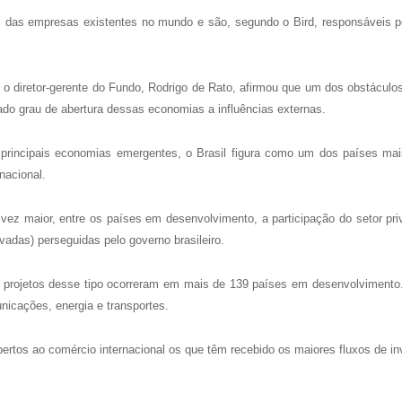
as empresas existentes no mundo e são, segundo o Bird, responsáveis po
, o diretor-gerente do Fundo, Rodrigo de Rato, afirmou que um dos obstáculo
tado grau de abertura dessas economias a influências externas.
s principais economias emergentes, o Brasil figura como um dos países m
nacional.
z maior, entre os países em desenvolvimento, a participação do setor priv
adas) perseguidas pelo governo brasileiro.
 projetos desse tipo ocorreram em mais de 139 países em desenvolviment
nicações, energia e transportes.
ertos ao comércio internacional os que têm recebido os maiores fluxos de i