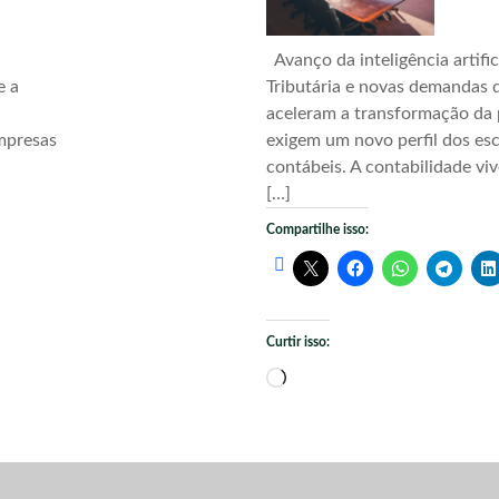
Avanço da inteligência artific
e a
Tributária e novas demandas d
aceleram a transformação da 
mpresas
exigem um novo perfil dos esc
contábeis. A contabilidade vi
[…]
Compartilhe isso:
Curtir isso:
Carregando...