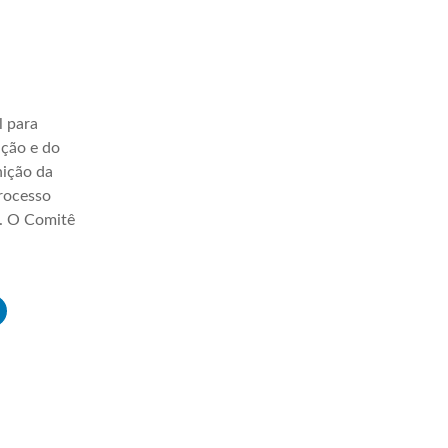
l para
ação e do
nição da
processo
a. O Comitê