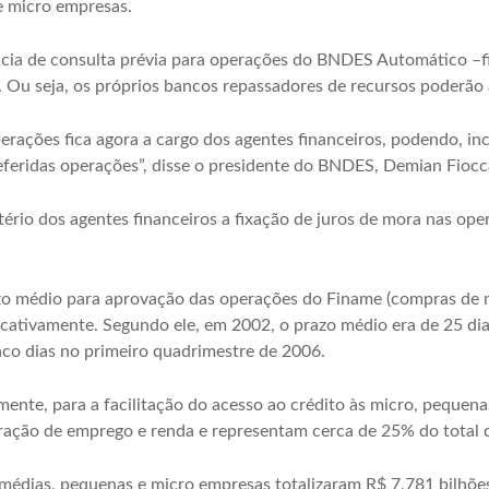
e micro empresas.
ncia de consulta prévia para operações do BNDES Automático –f
. Ou seja, os próprios bancos repassadores de recursos poderão
erações fica agora a cargo dos agentes financeiros, podendo, inc
referidas operações”, disse o presidente do BNDES, Demian Fiocc
itério dos agentes financeiros a fixação de juros de mora nas op
azo médio para aprovação das operações do Finame (compras de 
cativamente. Segundo ele, em 2002, o prazo médio era de 25 dia
inco dias no primeiro quadrimestre de 2006.
mente, para a facilitação do acesso ao crédito às micro, pequen
ração de emprego e renda e representam cerca de 25% do total 
médias, pequenas e micro empresas totalizaram R$ 7,781 bilhõe