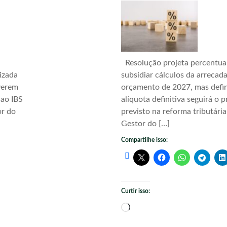
Resolução projeta percentua
izada
subsidiar cálculos da arrecad
verem
orçamento de 2027, mas defi
 ao IBS
alíquota definitiva seguirá o 
or do
previsto na reforma tributári
Gestor do […]
Compartilhe isso:
Curtir isso:
Carregando...