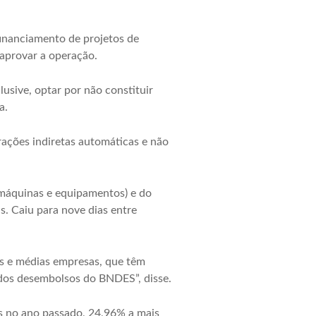
inanciamento de projetos de
 aprovar a operação.
lusive, optar por não constituir
a.
erações indiretas automáticas e não
máquinas e equipamentos) e do
s. Caiu para nove dias entre
as e médias empresas, que têm
dos desembolsos do BNDES”, disse.
s no ano passado, 24,96% a mais