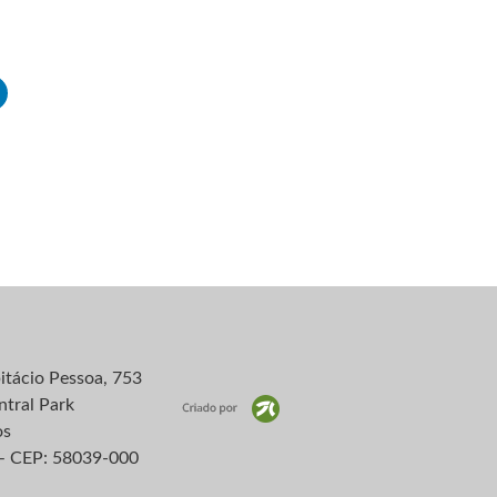
itácio Pessoa, 753
ntral Park
os
– CEP: 58039-000