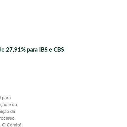
de 27,91% para IBS e CBS
l para
ação e do
nição da
processo
a. O Comitê