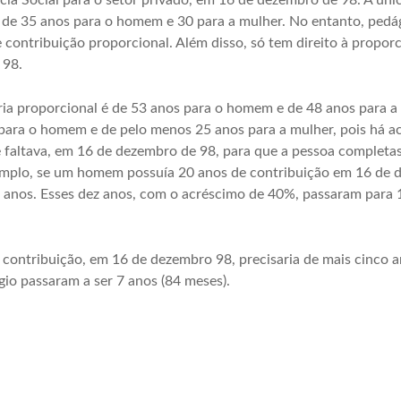
cia Social para o setor privado, em 16 de dezembro de 98. A úni
o de 35 anos para o homem e 30 para a mulher. No entanto, pedá
 contribuição proporcional. Além disso, só tem direito à propor
 98.
ia proporcional é de 53 anos para o homem e de 48 anos para a
s para o homem e de pelo menos 25 anos para a mulher, pois há a
 faltava, em 16 de dezembro de 98, para que a pessoa completa
emplo, se um homem possuía 20 anos de contribuição em 16 de 
 anos. Esses dez anos, com o acréscimo de 40%, passaram para 1
e contribuição, em 16 de dezembro 98, precisaria de mais cinco 
io passaram a ser 7 anos (84 meses).