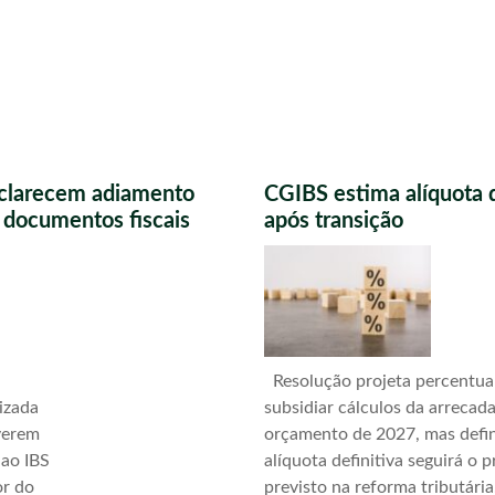
sclarecem adiamento
CGIBS estima alíquota 
s documentos fiscais
após transição
Resolução projeta percentua
izada
subsidiar cálculos da arrecad
verem
orçamento de 2027, mas defi
 ao IBS
alíquota definitiva seguirá o 
or do
previsto na reforma tributári