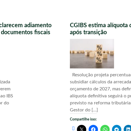
sclarecem adiamento
CGIBS estima alíquota 
s documentos fiscais
após transição
Resolução projeta percentua
izada
subsidiar cálculos da arrecad
verem
orçamento de 2027, mas defi
 ao IBS
alíquota definitiva seguirá o 
or do
previsto na reforma tributári
Gestor do […]
Compartilhe isso: