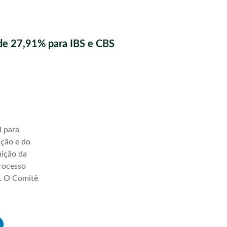
de 27,91% para IBS e CBS
l para
ação e do
nição da
processo
a. O Comitê