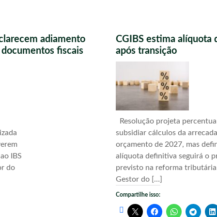
sclarecem adiamento
CGIBS estima alíquota 
s documentos fiscais
após transição
Resolução projeta percentua
izada
subsidiar cálculos da arrecad
verem
orçamento de 2027, mas defi
 ao IBS
alíquota definitiva seguirá o 
or do
previsto na reforma tributári
Gestor do […]
Compartilhe isso: