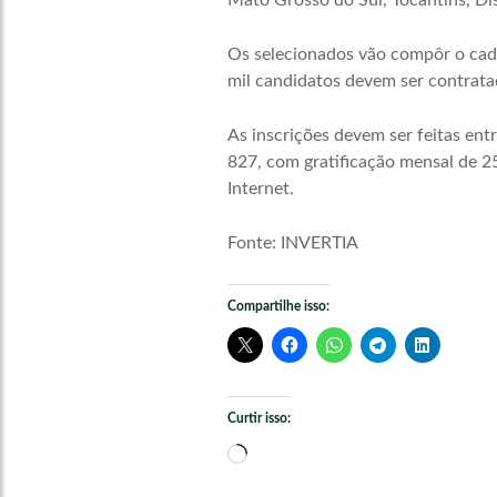
Mato Grosso do Sul, Tocantins, Di
Os selecionados vão compôr o cada
mil candidatos devem ser contrata
As inscrições devem ser feitas ent
827, com gratificação mensal de 2
Internet.
Fonte: INVERTIA
Compartilhe isso:
Curtir isso:
Carregando...