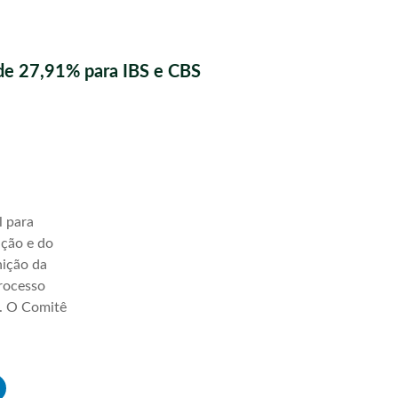
de 27,91% para IBS e CBS
l para
ação e do
nição da
processo
a. O Comitê