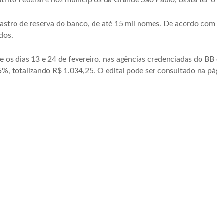
strito Federal e nos municípios da Grande São Paulo, basta ter 
stro de reserva do banco, de até 15 mil nomes. De acordo com pr
dos.
re os dias 13 e 24 de fevereiro, nas agências credenciadas do BB
5%, totalizando R$ 1.034,25. O edital pode ser consultado na p