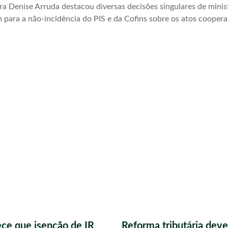
ra Denise Arruda destacou diversas decisões singulares de mini
m para a não-incidência do PIS e da Cofins sobre os atos coopera
ece que isenção de IR
Reforma tributária deve