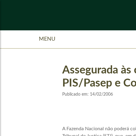
MENU
Assegurada às c
PIS/Pasep e Co
Publicado em:
14/02/2006
A Fazenda Nacional não poderá cob