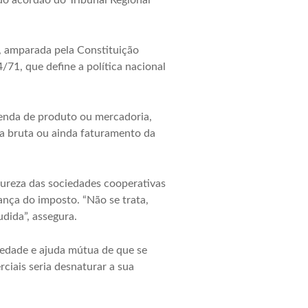
do acórdão do Tribunal Regional
, amparada pela Constituição
4/71, que define a política nacional
enda de produto ou mercadoria,
ta bruta ou ainda faturamento da
tureza das sociedades cooperativas
nça do imposto. “Não se trata,
dida”, assegura.
riedade e ajuda mútua de que se
ciais seria desnaturar a sua