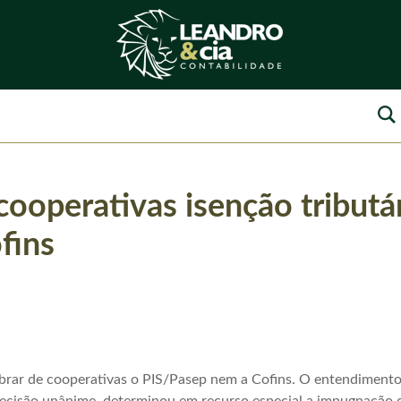
ooperativas isenção tributá
fins
rar de cooperativas o PIS/Pasep nem a Cofins. O entendimento