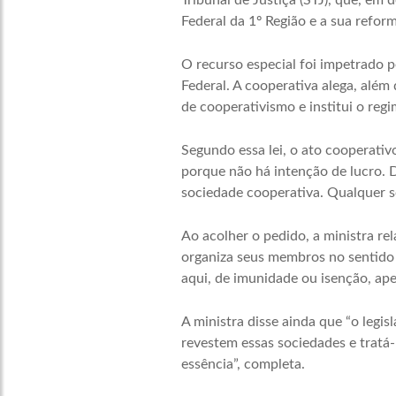
Tribunal de Justiça (STJ), que, e
Federal da 1º Região e a sua refor
O recurso especial foi impetrado 
Federal. A cooperativa alega, além 
de cooperativismo e institui o reg
Segundo essa lei, o ato cooperati
porque não há intenção de lucro. D
sociedade cooperativa. Qualquer so
Ao acolher o pedido, a ministra r
organiza seus membros no sentido 
aqui, de imunidade ou isenção, ape
A ministra disse ainda que “o legi
revestem essas sociedades e tratá-
essência”, completa.