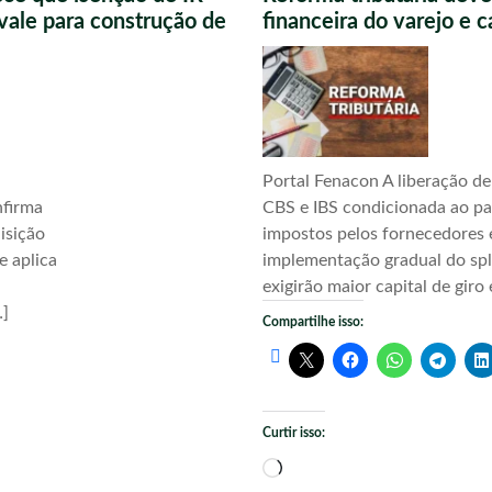
vale para construção de
financeira do varejo e 
Portal Fenacon A liberação de
nfirma
CBS e IBS condicionada ao p
uisição
impostos pelos fornecedores 
e aplica
implementação gradual do sp
exigirão maior capital de giro 
…]
Compartilhe isso:
Curtir isso:
Carregando...