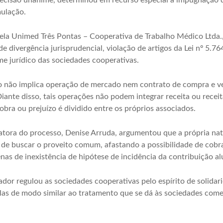
m decisão unânime, determinou em recurso especial a impugnação 
mulação.
pela Unimed Três Pontas – Cooperativa de Trabalho Médico Ltda.
de divergência jurisprudencial, violação de artigos da Lei nº 5.76
ime jurídico das sociedades cooperativas.
vo não implica operação de mercado nem contrato de compra e v
iante disso, tais operações não podem integrar receita ou recei
bra ou prejuízo é dividido entre os próprios associados.
elatora do processo, Denise Arruda, argumentou que a própria na
de buscar o proveito comum, afastando a possibilidade de cobra
nas de inexistência de hipótese de incidência da contribuição alu
slador regulou as sociedades cooperativas pelo espírito de solida
las de modo similar ao tratamento que se dá às sociedades comer