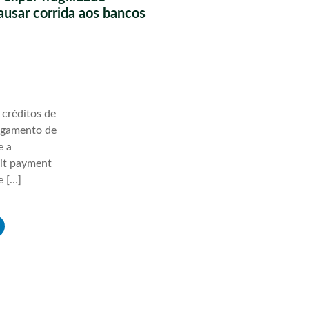
causar corrida aos bancos
 créditos de
agamento de
e a
lit payment
e […]