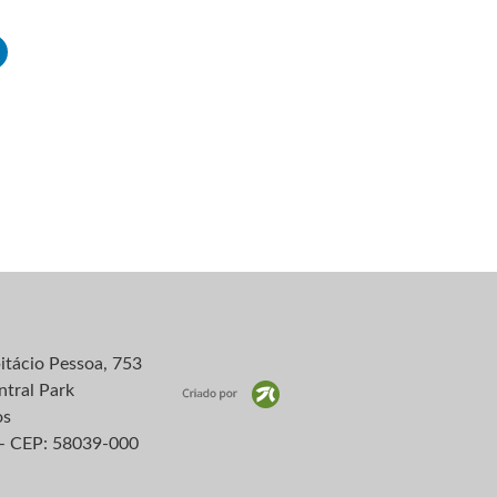
itácio Pessoa, 753
ntral Park
os
– CEP: 58039-000