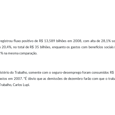
egistrou fluxo positivo de R$ 13,589 bilhões em 2008, com alta de 28,1% so
am 20,4%, no total de R$ 35 bilhões, enquanto os gastos com benefícios socia
5,9% na mesma comparação.
istério do Trabalho, somente com o seguro-desemprego foram consumidos R$
astos em 2007. "É óbvio que as demissões de dezembro farão com que o tra
Trabalho, Carlos Lupi.