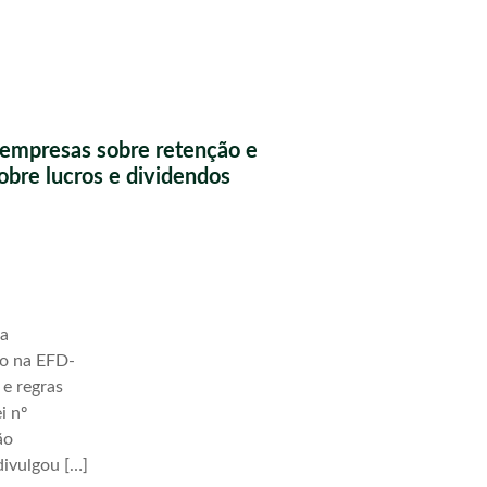
a empresas sobre retenção e
obre lucros e dividendos
ha
ão na EFD-
 e regras
i nº
ão
ivulgou […]