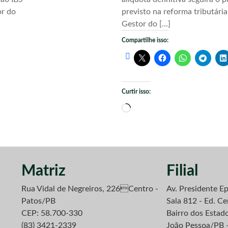
or do
previsto na reforma tributári
Gestor do […]
Compartilhe isso:
Curtir isso:
Carregando...
Matriz
Filial
Rua Vidal de Negreiros, 226Centro -
Av. Presidente Ep
Patos/PB
Sala 812 - Ed. Ce
CEP: 58.700-330
Bairro dos Estad
(83) 3421-2339
João Pessoa/PB 