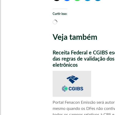
Curtir isso:
Carregando...
Veja também
Receita Federal e CGIBS e
das regras de validação do
eletrônicos
Portal Fenacon Emissão será autor
mesmo quando os DFes não conti
todos os campos relativos à CBS e