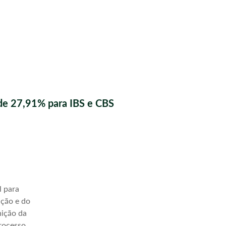
de 27,91% para IBS e CBS
l para
ação e do
nição da
processo