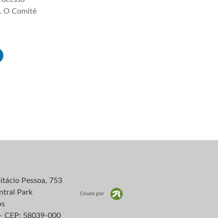
a. O Comitê
itácio Pessoa, 753
ntral Park
os
– CEP: 58039-000