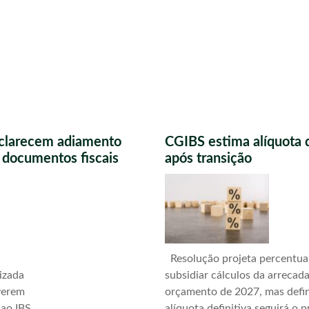
sclarecem adiamento
CGIBS estima alíquota 
s documentos fiscais
após transição
Resolução projeta percentua
izada
subsidiar cálculos da arrecad
verem
orçamento de 2027, mas defi
 ao IBS
alíquota definitiva seguirá o 