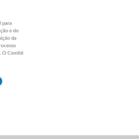
l para
ação e do
nição da
processo
a. O Comitê