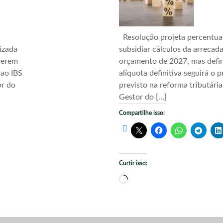
Resolução projeta percentua
izada
subsidiar cálculos da arrecad
verem
orçamento de 2027, mas defi
 ao IBS
alíquota definitiva seguirá o 
or do
previsto na reforma tributári
Gestor do […]
Compartilhe isso:
Curtir isso:
Carregando...