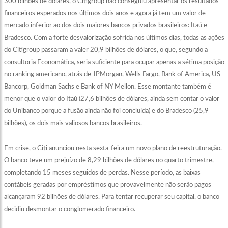
300 bilhões de dólares, o Citigroup não conseguiu apresentar os resultados
financeiros esperados nos últimos dois anos e agora já tem um valor de
mercado inferior ao dos dois maiores bancos privados brasileiros: Itaú e
Bradesco. Com a forte desvalorização sofrida nos últimos dias, todas as ações
do Citigroup passaram a valer 20,9 bilhões de dólares, o que, segundo a
consultoria Economática, seria suficiente para ocupar apenas a sétima posição
no ranking americano, atrás de JPMorgan, Wells Fargo, Bank of America, US
Bancorp, Goldman Sachs e Bank of NY Mellon. Esse montante também é
menor que o valor do Itaú (27,6 bilhões de dólares, ainda sem contar o valor
do Unibanco porque a fusão ainda não foi concluída) e do Bradesco (25,9
bilhões), os dois mais valiosos bancos brasileiros.
Em crise, o Citi anunciou nesta sexta-feira um novo plano de reestruturação.
O banco teve um prejuízo de 8,29 bilhões de dólares no quarto trimestre,
completando 15 meses seguidos de perdas. Nesse período, as baixas
contábeis geradas por empréstimos que provavelmente não serão pagos
alcançaram 92 bilhões de dólares. Para tentar recuperar seu capital, o banco
decidiu desmontar o conglomerado financeiro.