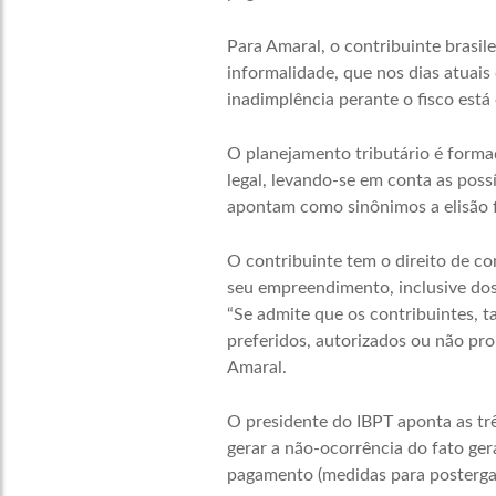
Para Amaral, o contribuinte brasil
informalidade, que nos dias atuai
inadimplência perante o fisco está
O planejamento tributário é form
legal, levando-se em conta as possí
apontam como sinônimos a elisão f
O contribuinte tem o direito de co
seu empreendimento, inclusive dos i
“Se admite que os contribuintes, t
preferidos, autorizados ou não pr
Amaral.
O presidente do IBPT aponta as trê
gerar a não-ocorrência do fato gera
pagamento (medidas para postergar