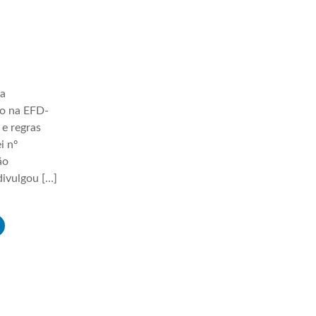
ha
ão na EFD-
 e regras
i nº
ão
ivulgou […]