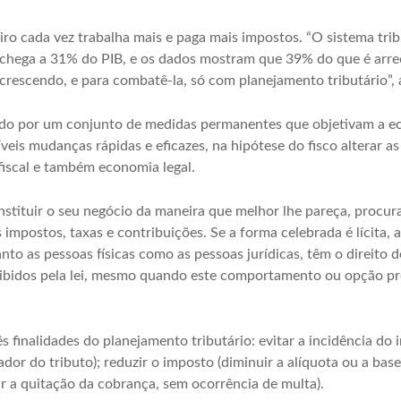
eiro cada vez trabalha mais e paga mais impostos. “O sistema tr
s chega a 31% do PIB, e os dados mostram que 39% do que é arr
 crescendo, e para combatê-la, só com planejamento tributário”, a
ado por um conjunto de medidas permanentes que objetivam a ec
veis mudanças rápidas e eficazes, na hipótese do fisco alterar as
iscal e também economia legal.
nstituir o seu negócio da maneira que melhor lhe pareça, procu
mpostos, taxas e contribuições. Se a forma celebrada é lícita, a
anto as pessoas físicas como as pessoas jurídicas, têm o direito
oibidos pela lei, mesmo quando este comportamento ou opção pre
s finalidades do planejamento tributário: evitar a incidência do 
dor do tributo); reduzir o imposto (diminuir a alíquota ou a base
 a quitação da cobrança, sem ocorrência de multa).