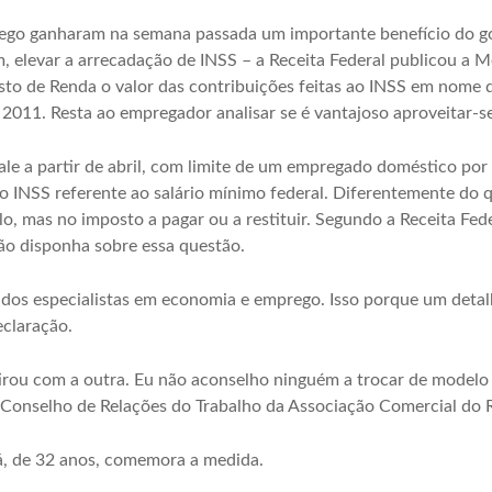
rego ganharam na semana passada um importante benefício do go
im, elevar a arrecadação de INSS – a Receita Federal publicou a 
osto de Renda o valor das contribuições feitas ao INSS em nome
 2011. Resta ao empregador analisar se é vantajoso aproveitar-se 
ale a partir de abril, com limite de um empregado doméstico po
o INSS referente ao salário mínimo federal. Diferentemente do qu
o, mas no imposto a pagar ou a restituir. Segundo a Receita Feder
o disponha sobre essa questão.
dos especialistas em economia e emprego. Isso porque um detal
claração.
rou com a outra. Eu não aconselho ninguém a trocar de modelo 
 Conselho de Relações do Trabalho da Associação Comercial do 
Sá, de 32 anos, comemora a medida.