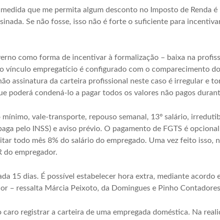
 medida que me permita algum desconto no Imposto de Renda é
nada. Se não fosse, isso não é forte o suficiente para incentivar
erno como forma de incentivar à formalização – baixa na profiss
i, o vínculo empregatício é configurado com o comparecimento do
ão assinatura da carteira profissional neste caso é irregular e t
ue poderá condená-lo a pagar todos os valores não pagos durant
 mínimo, vale-transporte, repouso semanal, 13º salário, irredutibi
 (paga pelo INSS) e aviso prévio. O pagamento de FGTS é opcional
tar todo mês 8% do salário do empregado. Uma vez feito isso, nã
IR do empregador.
da 15 dias. É possível estabelecer hora extra, mediante acordo 
dor – ressalta Márcia Peixoto, da Domingues e Pinho Contadores
o caro registrar a carteira de uma empregada doméstica. Na reali