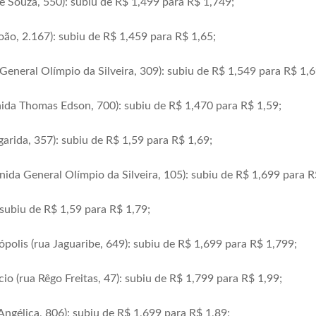
de Souza, 550): subiu de R$ 1,499 para R$ 1,749;
ão, 2.167): subiu de R$ 1,459 para R$ 1,65;
General Olímpio da Silveira, 309): subiu de R$ 1,549 para R$ 1,6
ida Thomas Edson, 700): subiu de R$ 1,470 para R$ 1,59;
rida, 357): subiu de R$ 1,59 para R$ 1,69;
enida General Olímpio da Silveira, 105): subiu de R$ 1,699 para R
subiu de R$ 1,59 para R$ 1,79;
ópolis (rua Jaguaribe, 649): subiu de R$ 1,699 para R$ 1,799;
io (rua Rêgo Freitas, 47): subiu de R$ 1,799 para R$ 1,99;
ngélica, 806): subiu de R$ 1,699 para R$ 1,89;