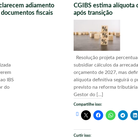
sclarecem adiamento
CGIBS estima alíquota 
s documentos fiscais
após transição
Resolução projeta percentua
izada
subsidiar cálculos da arrecad
verem
orçamento de 2027, mas defi
 ao IBS
alíquota definitiva seguirá o 
or do
previsto na reforma tributári
Gestor do […]
Compartilhe isso:
Curtir isso: