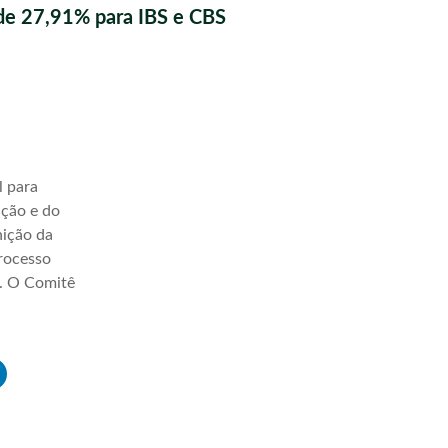
de 27,91% para IBS e CBS
l para
ação e do
nição da
processo
a. O Comitê