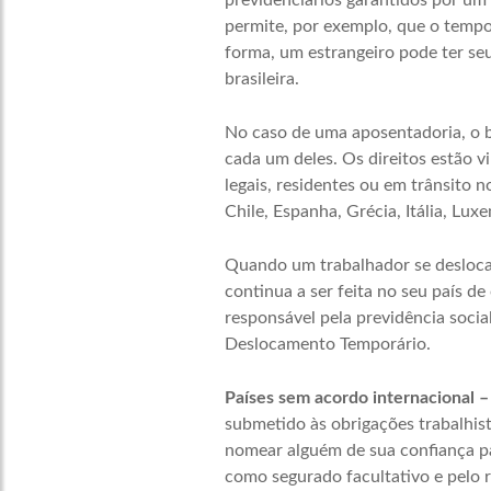
previdenciários garantidos por um 
permite, por exemplo, que o tempo
forma, um estrangeiro pode ter seu
brasileira.
No caso de uma aposentadoria, o b
cada um deles. Os direitos estão v
legais, residentes ou em trânsito n
Chile, Espanha, Grécia, Itália, Lux
Quando um trabalhador se desloca 
continua a ser feita no seu país de
responsável pela previdência soci
Deslocamento Temporário.
Países sem acordo internacional –
submetido às obrigações trabalhista
nomear alguém de sua confiança par
como segurado facultativo e pelo r