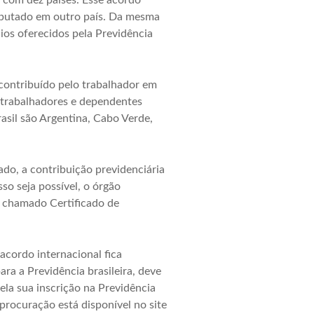
m com dez países. Esse acordo
mputado em outro país. Da mesma
ios oferecidos pela Previdência
contribuído pelo trabalhador em
s trabalhadores e dependentes
rasil são Argentina, Cabo Verde,
do, a contribuição previdenciária
so seja possível, o órgão
o chamado Certificado de
acordo internacional fica
ara a Previdência brasileira, deve
ela sua inscrição na Previdência
procuração está disponível no site