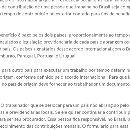
acordo internacional que a Previdência Social brasileira manté
 de contribuição de uma pessoa que trabalha no Brasil seja co
 tempo de contribuição no exterior contado para fins de benefíc
enefício é pago pelos dois países, proporcionalmente ao tempo 
inculados à legislação previdenciária de cada país e abrangem o
o país. Os países signatários desse acordo internacional com o B
emburgo, Paraguai, Portugal e Uruguai.
para outro país para executar um trabalho por tempo determina
 origem, conforme definido pelo acordo internacional. Para que is
al no país de origem deve fornecer ao trabalhador um document
O trabalhador que se deslocar para um país não abrangido pelo 
s e previdenciárias locais. Se ele quiser continuar a contribuir p
a ser seu procurador. Essa pessoa fica responsável, no Brasil, p
ecolhimento das contribuições mensais. O formulário para essa 