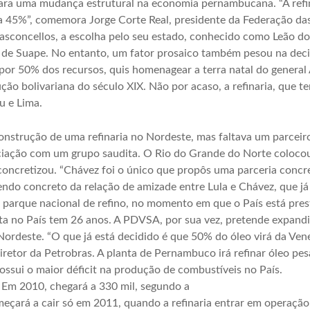
para uma mudança estrutural na economia pernambucana. “A refina
ra 45%”, comemora Jorge Corte Real, presidente da Federação da
sconcellos, a escolha pelo seu estado, conhecido como Leão do 
ão de Suape. No entanto, um fator prosaico também pesou na dec
por 50% dos recursos, quis homenagear a terra natal do general 
ão bolivariana do século XIX. Não por acaso, a refinaria, que t
u e Lima.
nstrução de uma refinaria no Nordeste, mas faltava um parceiro 
ciação com um grupo saudita. O Rio do Grande do Norte colocou
ncretizou. “Chávez foi o único que propôs uma parceria concreta
endo concreto da relação de amizade entre Lula e Chávez, que já
 parque nacional de refino, no momento em que o País está prest
eita no País tem 26 anos. A PDVSA, por sua vez, pretende expandi
 Nordeste. “O que já está decidido é que 50% do óleo virá da V
iretor da Petrobras. A planta de Pernambuco irá refinar óleo pes
ossui o maior déficit na produção de combustíveis no País.
. Em 2010, chegará a 330 mil, segundo a
eçará a cair só em 2011, quando a refinaria entrar em operação