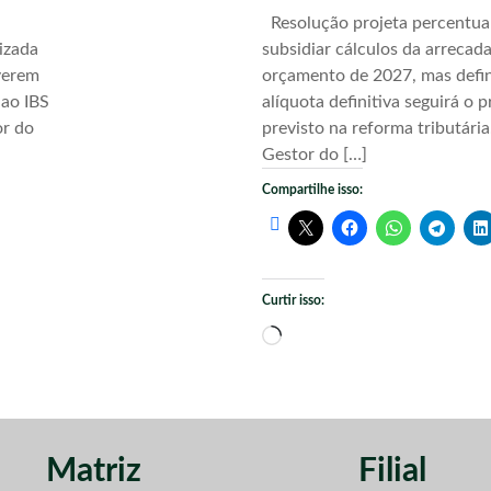
Resolução projeta percentua
izada
subsidiar cálculos da arrecad
verem
orçamento de 2027, mas defi
 ao IBS
alíquota definitiva seguirá o 
or do
previsto na reforma tributári
Gestor do […]
Compartilhe isso:
Curtir isso:
Carregando...
Matriz
Filial