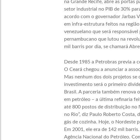
na Grande Recife, abre as portas 
setor industrial no PIB de 30% pa
acordo com o governador Jarbas Va
em infra-estrutura feitos na regi
venezuelano que será responsável 
pernambucano que lutou na revoluç
mil barris por dia, se chamará Abre
Desde 1985 a Petrobras previa a co
O Ceará chegou a anunciar a asso
Mas nenhum dos dois projetos se co
investimento será o primeiro divid
Brasil. A parceria também renova o
em petróleo – a última refinaria f
até 800 postos de distribuição no
no Rio”, diz Paulo Roberto Costa, d
gás de cozinha. Hoje, o Nordeste p
Em 2001, ele era de 142 mil barris
Agência Nacional do Petróleo. Com