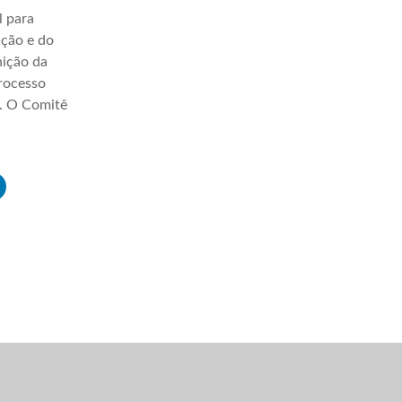
l para
ação e do
nição da
processo
a. O Comitê