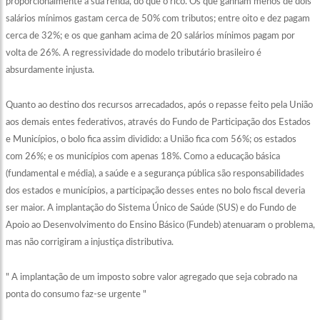
proporcionalmente à sua renda, do que o rico. Os que ganham menos de dois
salários mínimos gastam cerca de 50% com tributos; entre oito e dez pagam
cerca de 32%; e os que ganham acima de 20 salários mínimos pagam por
volta de 26%. A regressividade do modelo tributário brasileiro é
absurdamente injusta.
Quanto ao destino dos recursos arrecadados, após o repasse feito pela União
aos demais entes federativos, através do Fundo de Participação dos Estados
e Municípios, o bolo fica assim dividido: a União fica com 56%; os estados
com 26%; e os municípios com apenas 18%. Como a educação básica
(fundamental e média), a saúde e a segurança pública são responsabilidades
dos estados e municípios, a participação desses entes no bolo fiscal deveria
ser maior. A implantação do Sistema Único de Saúde (SUS) e do Fundo de
Apoio ao Desenvolvimento do Ensino Básico (Fundeb) atenuaram o problema,
mas não corrigiram a injustiça distributiva.
"
A implantação de um imposto sobre valor agregado que seja cobrado na
ponta do consumo faz-se urgente
"