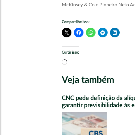
McKinsey & Co e Pinheiro Neto Adv
Compartilhe isso:
Curtir isso:
Carregando...
Veja também
CNC pede definição da alíq
garantir previsibilidade às