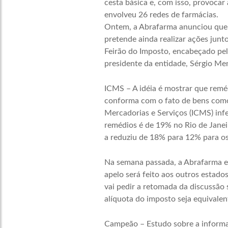
cesta básica e, com isso, provocar
envolveu 26 redes de farmácias.
Ontem, a Abrafarma anunciou que, 
pretende ainda realizar ações junt
Feirão do Imposto, encabeçado pel
presidente da entidade, Sérgio Me
ICMS – A idéia é mostrar que reméd
conforma com o fato de bens como 
Mercadorias e Serviços (ICMS) inf
remédios é de 19% no Rio de Jane
a reduziu de 18% para 12% para os
Na semana passada, a Abrafarma e
apelo será feito aos outros estado
vai pedir a retomada da discussão 
alíquota do imposto seja equivalent
Campeão – Estudo sobre a informali