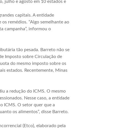
o, julho e agosto em 10 estados e
andes capitais. A entidade
e os remédios. “Algo semelhante ao
sta campanha”, informou o
ibutária tão pesada. Barreto não se
de Imposto sobre Circulação de
íquota do mesmo imposto sobre os
ais estados. Recentemente, Minas
ediu a redução do ICMS. O mesmo
ressionados. Nesse caso, a entidade
 do ICMS. O setor quer que a
uanto os alimentos”, disse Barreto.
correncial (Etco), elaborado pela