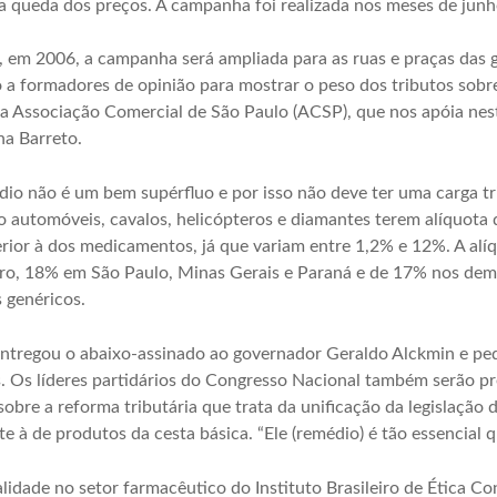
 a queda dos preços. A campanha foi realizada nos meses de junh
em 2006, a campanha será ampliada para as ruas e praças das gr
o a formadores de opinião para mostrar o peso dos tributos sobr
a Associação Comercial de São Paulo (ACSP), que nos apóia ne
na Barreto.
io não é um bem supérfluo e por isso não deve ter uma carga tr
automóveis, cavalos, helicópteros e diamantes terem alíquota 
erior à dos medicamentos, já que variam entre 1,2% e 12%. A al
iro, 18% em São Paulo, Minas Gerais e Paraná e de 17% nos dem
 genéricos.
ntregou o abaixo-assinado ao governador Geraldo Alckmin e p
s. Os líderes partidários do Congresso Nacional também serão p
sobre a reforma tributária que trata da unificação da legislação
e à de produtos da cesta básica. “Ele (remédio) é tão essencial q
dade no setor farmacêutico do Instituto Brasileiro de Ética Con