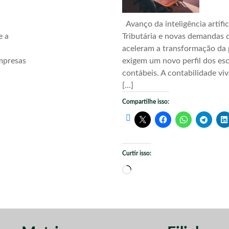
Avanço da inteligência artific
e a
Tributária e novas demandas d
aceleram a transformação da 
mpresas
exigem um novo perfil dos esc
contábeis. A contabilidade vi
[…]
Compartilhe isso:
Curtir isso:
Carregando...