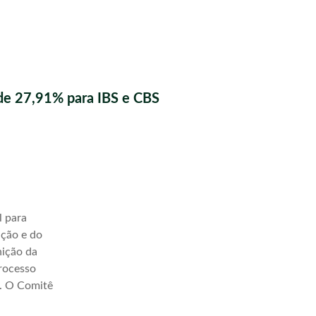
de 27,91% para IBS e CBS
l para
ação e do
nição da
processo
a. O Comitê