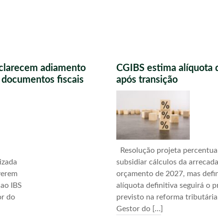
sclarecem adiamento
CGIBS estima alíquota 
s documentos fiscais
após transição
Resolução projeta percentua
izada
subsidiar cálculos da arrecad
verem
orçamento de 2027, mas defi
 ao IBS
alíquota definitiva seguirá o 
or do
previsto na reforma tributári
Gestor do […]